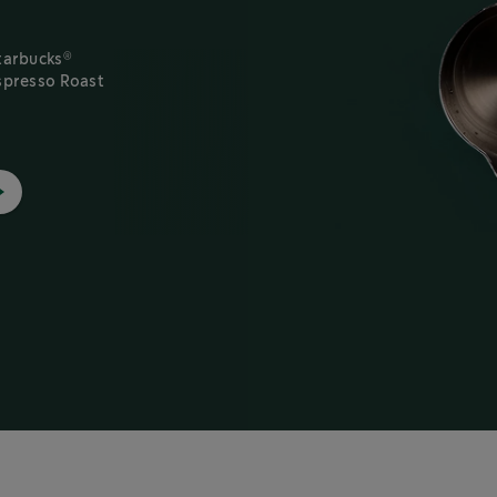
®
®
tarbucks
Starbucks
spresso Roast
Espresso Roast