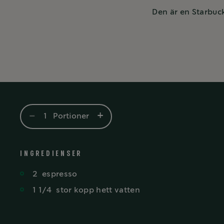
Den är en Starbuc
-
+
1
Portioner
INGREDIENSER
2
espresso
1 1/4
stor kopp hett vatten