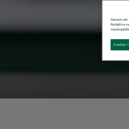
Genom att kl
förbättra n
marknadsför
Cookie-i