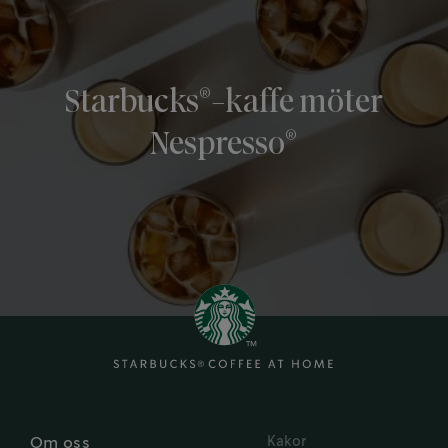
®
Starbucks
-kaffe möter
®
Nespresso
Kakor
Om oss