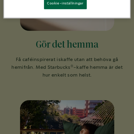
Cookie-inställningar
Gör det hemma
Få caféinspirerat iskaffe utan att behöva gå
®
hemifrån. Med Starbucks
-kaffe hemma är det
hur enkelt som helst.