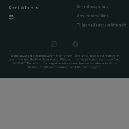
Sekretesspolicy
Kontakta oss
Användarvillkor
Tillgänglighetsutlåtande
Nestlé använder Starbucks varumärken under licens. Pike Place är ett registrerat
®
varumärke hos The Pike Place Market PDA, och används på licens. Nespresso
and
®
®
NESCAFÉ
Dolce Gusto
är registrerade varumärken hos Société de Produits
Nestlé S.A. Alla andra varumärken tillhör deras ägare.