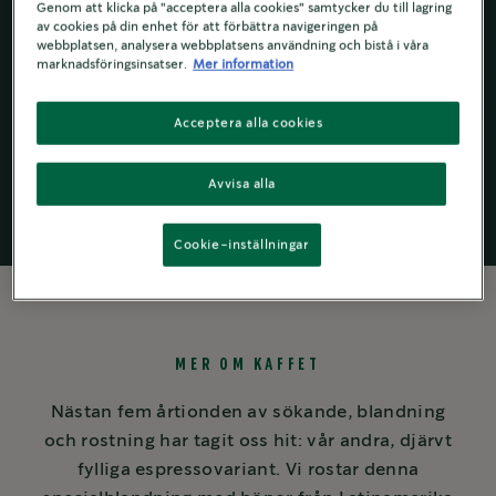
Genom att klicka på "acceptera alla cookies" samtycker du till lagring
av cookies på din enhet för att förbättra navigeringen på
webbplatsen, analysera webbplatsens användning och bistå i våra
marknadsföringsinsatser.
Mer information
Hela kaffebönor
Starbucks
by
®
Nespresso
®
Acceptera alla cookies
Avvisa alla
Cookie-inställningar
MER OM KAFFET
Nästan fem årtionden av sökande, blandning
och rostning har tagit oss hit: vår andra, djärvt
fylliga espressovariant. Vi rostar denna