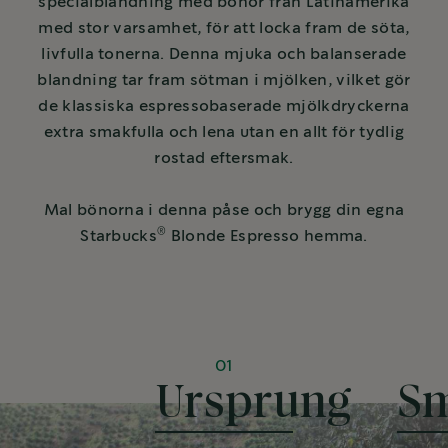
specialblandning med bönor från Latinamerika
med stor varsamhet, för att locka fram de söta,
livfulla tonerna. Denna mjuka och balanserade
blandning tar fram sötman i mjölken, vilket gör
de klassiska espressobaserade mjölkdryckerna
extra smakfulla och lena utan en allt för tydlig
rostad eftersmak.
Mal bönorna i denna påse och brygg din egna
®
Starbucks
Blonde Espresso hemma.
01
Ursprung
Sm