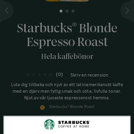
1
2
3
®
Starbucks
Blonde
Espresso Roast
Hela kaffebönor
(0)
Skriv en recension
Luta dig tillbaka och njut av ett latinamerikanskt kaffe
med en djärv men fyllig smak och söta, livfulla toner.
Njut av vår ljusaste espressorost hemma.
Starbucks
Blonde Roast
®
Lena och söta toner