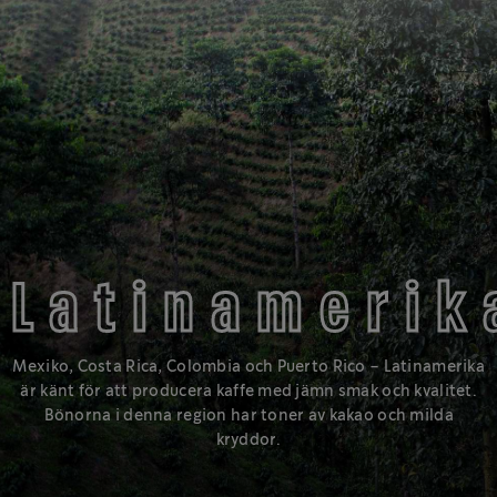
SMAKRIKT MED KARAMELLTONER
LJUSROST
Latinamerik
®
Starbucks
Ljusrost har en lättare och mildare smak på den ljusa
Mexiko, Costa Rica, Colombia och Puerto Rico – Latinamerika
sidan av rostprofilerna.
är känt för att producera kaffe med jämn smak och kvalitet.
Bönorna i denna region har toner av kakao och milda
Lär dig mer
kryddor.