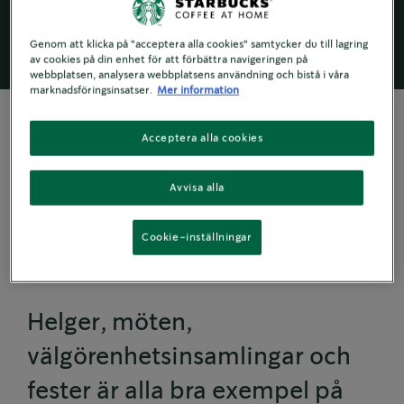
®
Starbucks
åt vänner, släktingar eller kollegor.
Genom att klicka på "acceptera alla cookies" samtycker du till lagring
av cookies på din enhet för att förbättra navigeringen på
webbplatsen, analysera webbplatsens användning och bistå i våra
marknadsföringsinsatser.
Mer information
Acceptera alla cookies
DELA EN KOPP KAFFE
Avvisa alla
Dela en kopp kaffe
Cookie-inställningar
med någon
Helger, möten,
välgörenhetsinsamlingar och
fester är alla bra exempel på