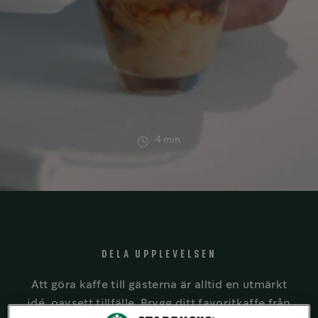
4 min
DELA UPPLEVELSEN
Att göra kaffe till gästerna är alltid en utmärkt
idé, oavsett tillfälle. Brygg ditt favoritkaffe från