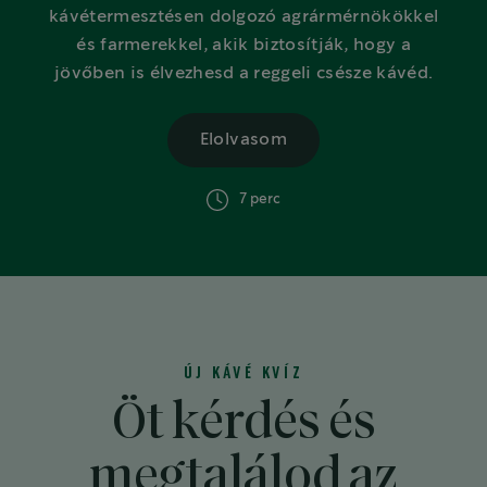
kávétermesztésen dolgozó agrármérnökökkel
és farmerekkel, akik biztosítják, hogy a
jövőben is élvezhesd a reggeli csésze kávéd.
Elolvasom
israelText
7 perc
ÚJ KÁVÉ KVÍZ
Öt kérdés és
megtalálod az