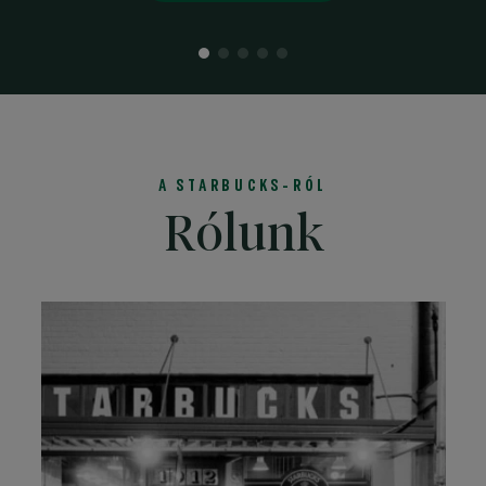
Go
Go
Go
Go
Go
To
To
To
To
To
Slide
Slide
Slide
Slide
Slide
1
2
3
4
5
A STARBUCKS-RÓL
Rólunk