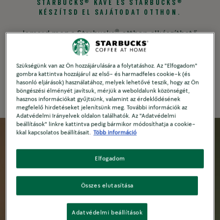
®
®
STARBUCKS
KÁVÉ ÉS STARBUCKS
KÉSZÍTSD EL SAJÁTODAT OTTHON.
®
Ismerd meg a Starbucks
otthon elkészíthető
kávékínálatát. Élvezd a 100% arabica kávéból
készült friss csésze kávédat, akkor és úgy, ahogy
Szükségünk van az Ön hozzájárulására a folytatáshoz. Az "Elfogadom"
Te szeretnéd.
gombra kattintva hozzájárul az első- és harmadfeles cookie-k (és
hasonló eljárások) használatához, melyek lehetővé teszik, hogy az Ön
böngészési élményét javítsuk, mérjük a weboldalunk közönségét,
hasznos információkat gyűjtsünk, valamint az érdeklődésének
megfelelő hirdetéseket jelenítsünk meg. További információk az
Adatvédelmi Irányelvek oldalon találhatók. Az "Adatvédelmi
beállítások" linkre kattintva pedig bármikor módosíthatja a cookie-
kkal kapcsolatos beállításait.
Több információ
Elfogadom
Összes elutasítása
Adatvédelmi beállítások