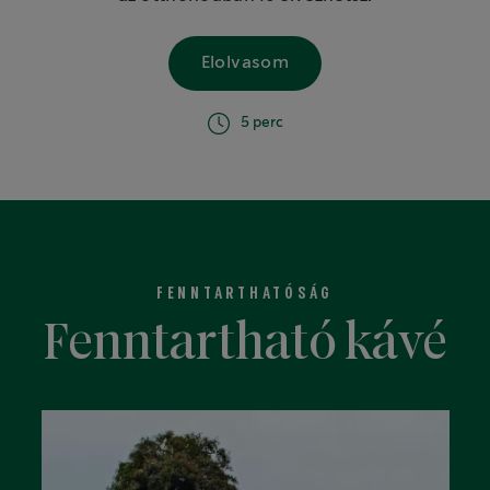
Elolvasom
israelText
5 perc
FENNTARTHATÓSÁG
Fenntartható kávé