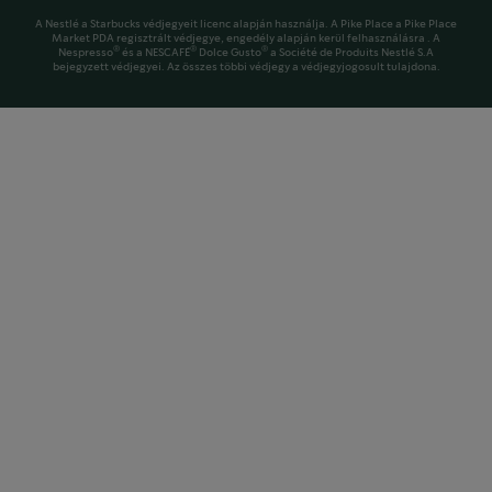
A Nestlé a Starbucks védjegyeit licenc alapján használja. A Pike Place a Pike Place
Market PDA regisztrált védjegye, engedély alapján kerül felhasználásra . A
®
®
®
Nespresso
és a NESCAFÉ
Dolce Gusto
a Société de Produits Nestlé S.A
bejegyzett védjegyei. Az összes többi védjegy a védjegyjogosult tulajdona.