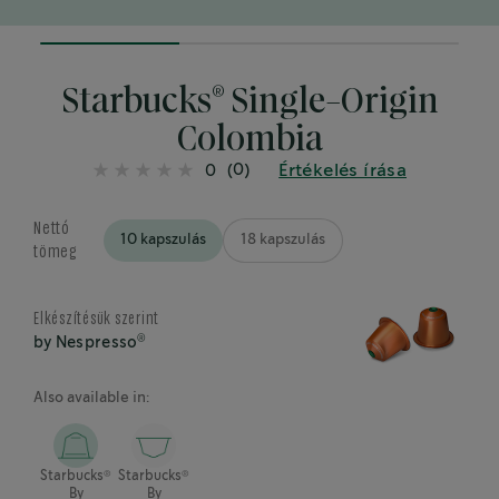
33.33333333333333%
completed
®
Starbucks
Single-Origin
Colombia
(0)
Értékelés írása
0
Nettó
10 kapszulás
18 kapszulás
tömeg
Elkészítésük szerint
®
by Nespresso
Also available in:
®
®
Starbucks
Starbucks
By
By