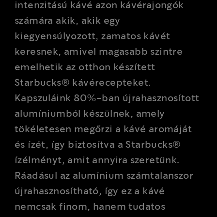
intenzitású kávé azon kávérajongók
számára akik, akik egy
kiegyensúlyozott, zamatos kávét
keresnek, amivel magasabb szintre
emelhetik az otthon készített
Starbucks® kávérecepteket.
Kapszuláink 80%-ban újrahasznosított
alumíniumból készülnek, amely
tökéletesen megőrzi a kávé aromáját
és ízét, így biztosítva a Starbucks®
ízélményt, amit annyira szeretünk.
Ráadásul az alumínium számtalanszor
újrahasznosítható, így ez a kávé
nemcsak finom, hanem tudatos