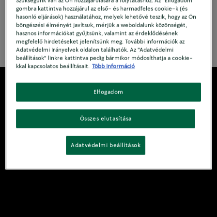
Szükségünk van az Ön hozzájárulására a folytatáshoz. Az "Elfogadom"
gombra kattintva hozzájárul az első- és harmadfeles cookie-k (és
hasonló eljárások) használatához, melyek lehetővé teszik, hogy az Ön
böngészési élményét javítsuk, mérjük a weboldalunk közönségét,
hasznos információkat gyűjtsünk, valamint az érdeklődésének
See Ingredient
megfelelő hirdetéseket jelenítsünk meg. További információk az
Adatvédelmi Irányelvek oldalon találhatók. Az "Adatvédelmi
beállítások" linkre kattintva pedig bármikor módosíthatja a cookie-
kkal kapcsolatos beállításait.
Több információ
Elfogadom
Összes elutasítása
Adatvédelmi beállítások