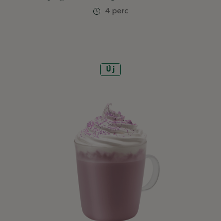
4 perc
Új