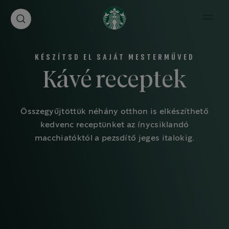
Open 
KÉSZÍTSD EL SAJÁT MESTERMŰVED
Kávé receptek
Összegyűjtöttük néhány otthon is elkészíthető
kedvenc receptünket az ínycsiklandó
macchiatóktól a pezsdítő jeges italokig.