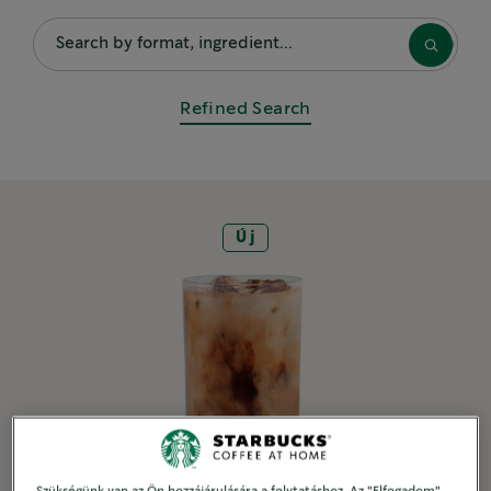
KIEMELT RECEPTEK
Café au Lait
Refined Search
Jeges latte
Starbucks® Blonde Vanilla Latte
Új
NÉPSZERŰ RECEPTEK
Cappuccino
Fűszeres flat white
Szerecsendiós Latte