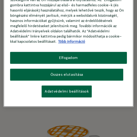
Szükségünk van az Ön hozzájárulására a folytatáshoz. Az "Elfogadom"
gombra kattintva hozzájárul az első- és harmadfeles cookie-k (és
hasonló eljárások) használatához, melyek lehetővé teszik, hogy az Ön
böngészési élményét javítsuk, mérjük a weboldalunk közönségét,
hasznos információkat gyűjtsünk, valamint az érdeklődésének
megfelelő hirdetéseket jelenítsünk meg. További információk az
Adatvédelmi Irányelvek oldalon találhatók. Az "Adatvédelmi
beállítások" linkre kattintva pedig bármikor módosíthatja a cookie-
Jeges csokoládé-és mandula ízű
kkal kapcsolatos beállításait.
Több információ
shaken eszpresszó
Elfogadom
5 perc
Összes elutasítása
Adatvédelmi beállítások