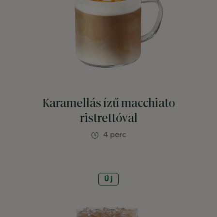
Karamellás ízű macchiato
ristrettóval
4 perc
Új