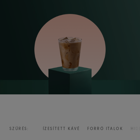
SZŰRÉS:
ÍZESÍTETT KÁVÉ
FORRÓ ITALOK
HID