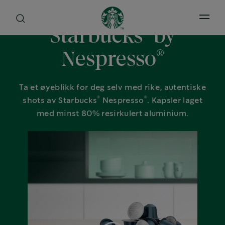
Open 
®
Starbucks
by
®
Nespresso
Ta et øyeblikk for deg selv med rike, autentiske
®
®
shots av Starbucks
Nespresso
. Kapsler laget
med minst 80% resirkulert aluminium.