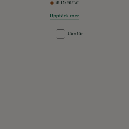
®
®
Starbucks
by Nespresso
®
STARBUCKS
BLONDE ROAST
Upptäck mer
Jämför