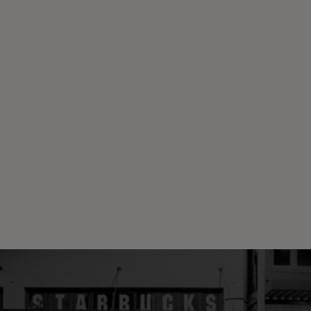
®
Starbucks
Single-Origin Colombia
®
®
Starbucks
by Nespresso
MELLANROSTAT
Upptäck mer
Jämför