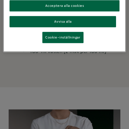
Acceptera alla cookies
-
+
1
Portion (er)
Avvisa alla
DOSERING AV VATTEN OCH KAFFEPULVER
Cookie-inställningar
10
g
grovmalet kaffe
180
ml
vatten (2 msk per 180 ml)