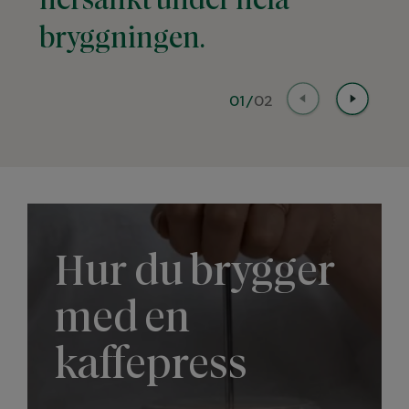
nersänkt under hela
gå
bryggningen.
01
/
02
Hur du brygger
med en
kaffepress