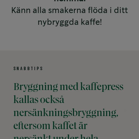
Känn alla smakerna flöda i ditt
nybryggda kaffe!
SNABBTIPS
Bryggning med kaffepress
Se 
kallas också
sit
nersänkningsbryggning,
var
eftersom kaffet är
du 