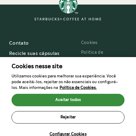
Cookies
Contato
Politica de
Recicle suas cápsulas
privacidade
Cookies nesse site
Termos e Condições
de Uso
Utilizamos cookies para melhorar sua experiência. Você
pode aceitá-los, rejeitar os não essenciais ou configurá-
Starbucks Brasil
los. Mais informações na
Política de Cookies.
®
Starbucks
FAQ
Aceitar todos
Rejeitar
®
®
Nestlé
usa a marca Starbucks
sob licença. ⓒ 2024 Starbucks Corporation.
®
®
Nespresso
e NESCAFÉ Dolce Gusto
são marcas registradas da Société des
Configurar Cookies
Produits Nestlé S.A.. Todas as outras marcas são de propriedade de seus