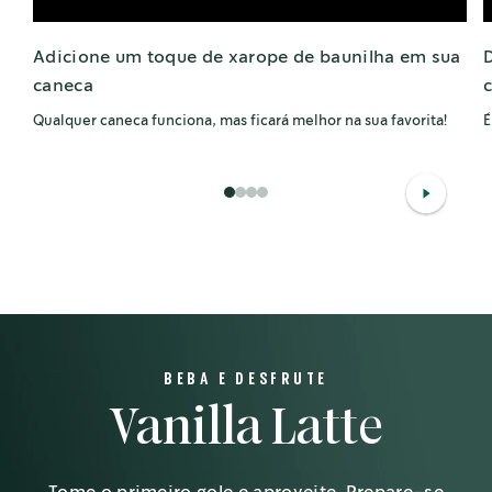
Adicione um toque de xarope de baunilha em sua
caneca
Qualquer caneca funciona, mas ficará melhor na sua favorita!
É
1
2
3
4
BEBA E DESFRUTE
Vanilla Latte