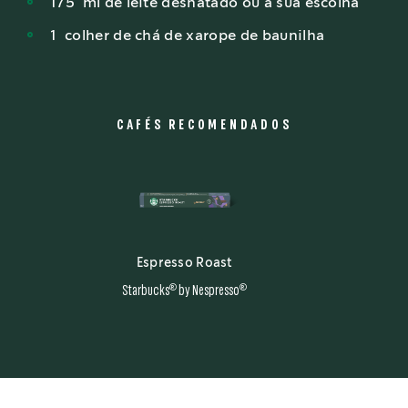
175
ml
de leite desnatado ou à sua escolha
1
colher
de chá de xarope de baunilha
CAFÉS RECOMENDADOS
Espresso Roast
®
®
Starbucks
by Nespresso