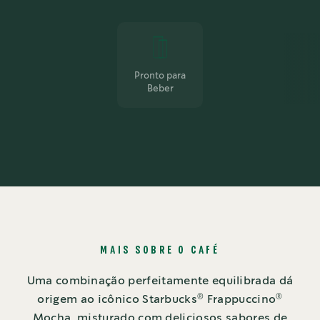
Pronto para
Beber
MAIS SOBRE O CAFÉ
Uma combinação perfeitamente equilibrada dá
®
®
origem ao icônico Starbucks
Frappuccino
Mocha, misturado com deliciosos sabores de