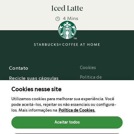
Iced Latte
4 Mins
Cookies
Contato
Politica de
Recicle suas cápsulas
privacidade
Cookies nesse site
Termos e Condições
Utilizamos cookies para melhorar sua experiência. Você
de Uso
pode aceitá-los, rejeitar os não essenciais ou configurá-
Starbucks Brasil
los. Mais informações na
Política de Cookies.
®
Starbucks
FAQ
Aceitar todos