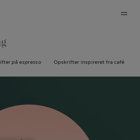
Open M
ng
ifter på espresso
Opskrifter inspireret fra café