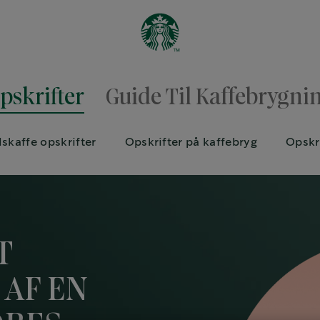
pskrifter
Guide Til Kaffebrygni
Iskaffe opskrifter
Opskrifter på kaffebryg
Opskr
T
AF EN