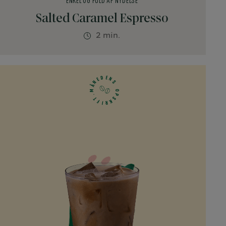
ENKEL OG FULD AF NYDELSE
Salted Caramel Espresso
2 min.
D
E
N
E
N
S
Å
M
O
P
.
T
S
K
F
R
I