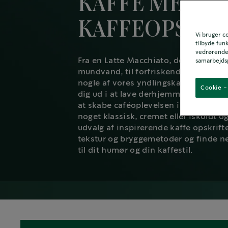
KAFFE MED V
KAFFEOPSKRI
Vi bruger co
tilbyde funk
vedrørende 
Fra en Latte Macchiato, der kan sætte
samarbejds
mundvand, til forfriskende og iskolde
nogle af vores yndlingskaffeopskrift
Cookie - 
dig ud i at lave derhjemme. Disse kaf
at skabe caféoplevelsen i dit eget kø
noget klassisk, cremet eller iskoldt 
udvalg af inspirerende kaffe opskrif
tekstur og bryggemetoder og finde ne
til dit humør og din kaffestil.