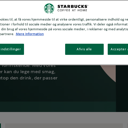
ORES
FTER
okies til, at få vores hjemmeside til at virke ordentligt, personalisere indhold og r
tioner i forhold til sociale medier og analysere vores traffik. Vi deler også informa
din brug af vores hjemmeside på vores sociale medier, i reklamer og med analyti
 gang i de flestes
partnere.
Mere information
 drikke – vi har samlet
er, som du nemt kan kaste
indstillinger
Afvis alle
Accepter 
fe opskrifter gør det nemt
kken, uanset om du er til
og forfriskende. Med vores
ter kan du lege med smag,
top den drink, der passer