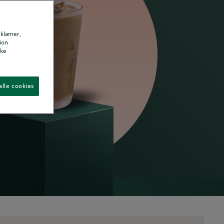
eklamer,
tion
ske
alle cookies