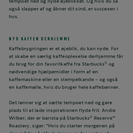
tempoet ned og nyde øjeblikket. Og hvis du så
også slapper af og åbner dit sind, er succesen i
hus.
NYD KAFFEN DERHJEMME
Kaffebrygningen er et øjeblik, du kan nyde. For
at skabe en særlig kaffeoplevelse derhjemme får
®
du brug for din favoritkaffe fra Starbucks
og
nødvendige hjælpemidler i form af en
kaffemaskine eller en stempelkande – og også
en kaffemølle, hvis du bruger hele kaffebønner.
Det lønner sig at sætte tempoet ned og gøre
plads til at lade inspirationen flyde frit. Andie
®
Wilber, der er barista på Starbucks
Reserve™
Roastery, siger: "Hvis du starter morgenen på