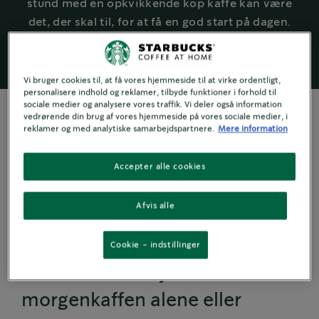
stund med en opkvikkende kop kaffe kan være
det, der skal til, for at få en god start på dagen.
Vi bruger cookies til, at få vores hjemmeside til at virke ordentligt,
personalisere indhold og reklamer, tilbyde funktioner i forhold til
sociale medier og analysere vores traffik. Vi deler også information
vedrørende din brug af vores hjemmeside på vores sociale medier, i
reklamer og med analytiske samarbejdspartnere.
Mere information
LILLE ÆNDRING, STOR EFFEKT
Accepter alle cookies
Sådan skaber du et
Afvis alle
særligt øjeblik
Cookie - indstillinger
Uanset om du nyder
morgenkaffen alene eller