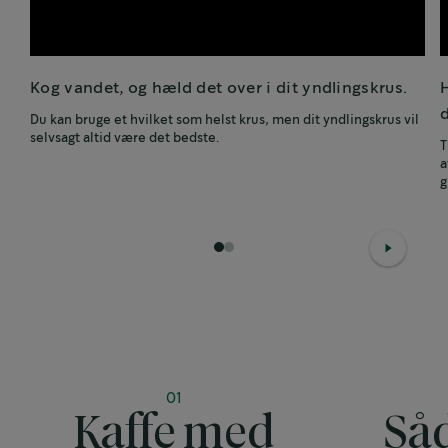
Kog vandet, og hæld det over i dit yndlingskrus.
Du kan bruge et hvilket som helst krus, men dit yndlingskrus vil
selvsagt altid være det bedste.
T
a
g
1
2
01
Kaffe med
Så