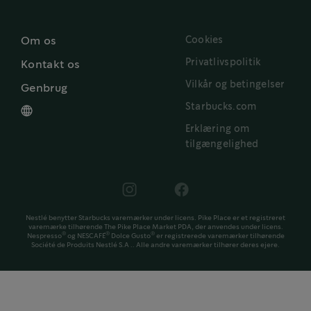
Cookies
Om os
Privatlivspolitik
Kontakt os
Vilkår og betingelser
Genbrug
Starbucks.com
Erklæring om
tilgængelighed
Nestlé benytter Starbucks varemærker under licens. Pike Place er et registreret
varemærke tilhørende The Pike Place Market PDA, der anvendes under licens.
®
®
®
Nespresso
og NESCAFÉ
Dolce Gusto
er registrerede varemærker tilhørende
Société de Produits Nestlé S.A .. Alle andre varemærker tilhører deres ejere.