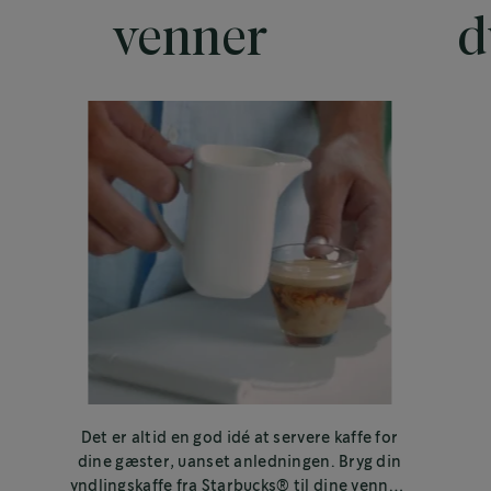
venner
d
Det er altid en god idé at servere kaffe for
dine gæster, uanset anledningen. Bryg din
yndlingskaffe fra Starbucks® til dine venner,