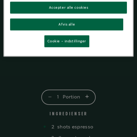
Accepter alle cookies
Afvis alle
Cookie - indstillinger
-
+
1
Portion
INGREDIENSER
2
shots
espresso