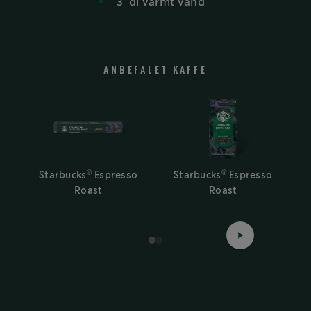
3
dl
varmt vand
ANBEFALET KAFFE
®
®
Starbucks
Espresso
Starbucks
Espresso
Roast
Roast