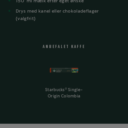
150
ml
mælk efter eget ønske
Drys
med kanel eller chokoladeflager
(valgfrit)
ANBEFALET KAFFE
®
Starbucks
Single-
Origin Colombia