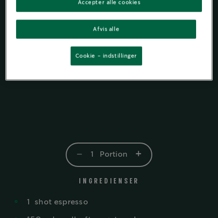
Accepter alle cookies
Afvis alle
Cookie - indstillinger
-
+
1
Portion
INGREDIENSER
1
shot
espresso