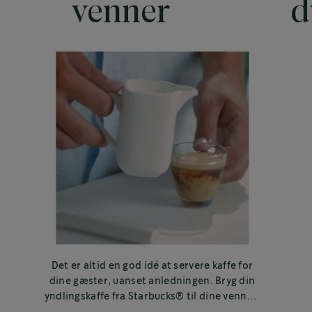
venner
d
Det er altid en god idé at servere kaffe for
dine gæster, uanset anledningen. Bryg din
yndlingskaffe fra Starbucks® til dine venner,
familie eller kolleger.