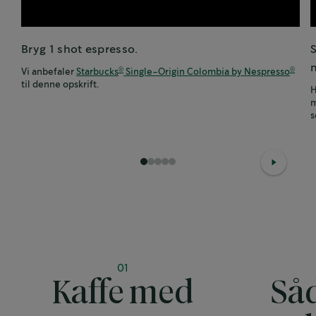
Bryg 1 shot espresso.
Vi anbefaler
Starbucks
Single-Origin Colombia by Nespresso
®
®
til denne opskrift.
H
m
s
1
2
3
4
5
01
Kaffe med
Så