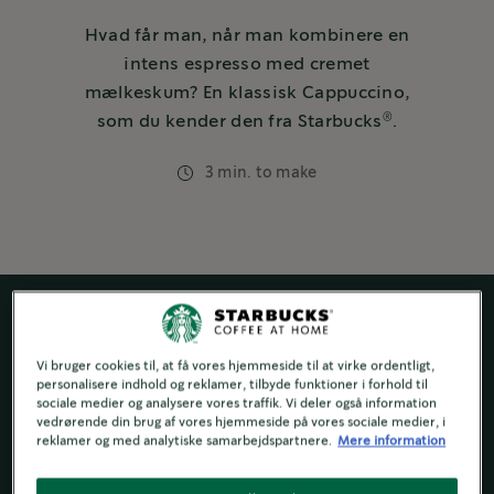
Hvad får man, når man kombinere en
intens espresso med cremet
mælkeskum? En klassisk Cappuccino,
®
som du kender den fra Starbucks
.
3 min. to make
Vi bruger cookies til, at få vores hjemmeside til at virke ordentligt,
personalisere indhold og reklamer, tilbyde funktioner i forhold til
sociale medier og analysere vores traffik. Vi deler også information
vedrørende din brug af vores hjemmeside på vores sociale medier, i
reklamer og med analytiske samarbejdspartnere.
Mere information