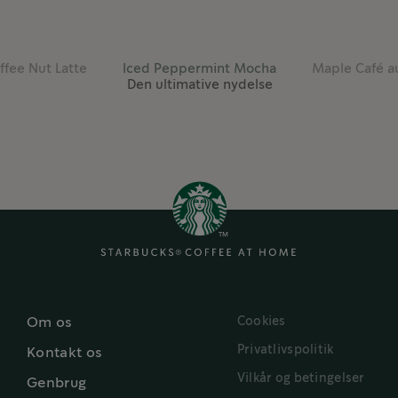
ffee Nut Latte
Iced Peppermint Mocha
Maple Café au
Den ultimative nydelse
Se flere opskrifter
Cookies
Om os
Privatlivspolitik
Kontakt os
Vilkår og betingelser
Genbrug