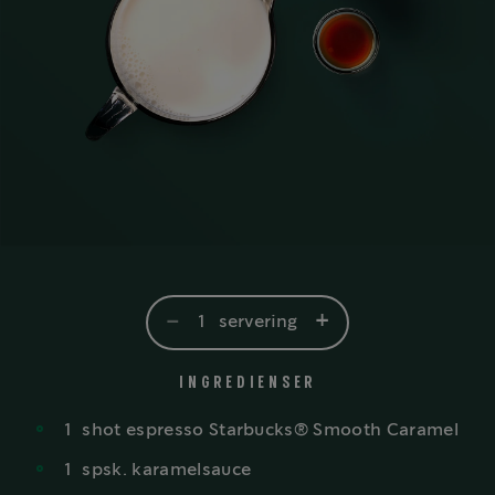
-
+
1
servering
INGREDIENSER
1
shot espresso Starbucks® Smooth Caramel
1
spsk. karamelsauce