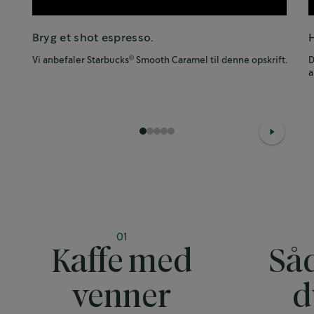
Bryg et shot espresso.
Vi anbefaler Starbucks
Smooth Caramel til denne opskrift.
D
®
a
1
2
3
4
5
01
Kaffe med
Så
venner
d