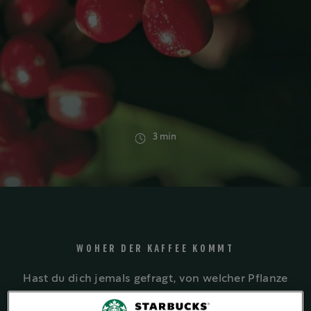
3 min
WOHER DER KAFFEE KOMMT
Hast du dich jemals gefragt, von welcher Pflanze
Kaffee stammt? Kaffeebohnen sind die rohen