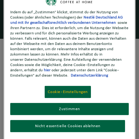
Samen der "Kaffeekirschen" und haben zunächst
eine grüne Farbe.
Indem du auf „Zustimmen“ klickst, stimmst du der Nutzung von
Cookies (oder ähnlichen Technologien) der
Nestlé Deutschland AG
und mit ihr gesellschaftsrechtlich verbundenen Unternehmen
sowie
ihren Partnern zu. Dies ist erforderlich, um die Nutzung der Webseite
zu verbessern und für dich personalisierte Werbung anzeigen zu
können. Falls relevant, können auch die Daten aus deinem Verhalten
auf der Webseite mit den Daten aus deinem Benutzerkonto
kombiniert werden, um dir relevantere Inhalte anzeigen und
zukommen lassen zu können. Mehr Infos erhältst du in
unserer Datenschutzerklärung. Eine Aufstellung der verwendeten
Cookies sowie die Möglichkeit, deine Cookie-Einstellungen zu
KAFFEE WÄCHST AN BÄUMEN
ändern, erhältst du
hier
oder jederzeit unter dem Link "Cookie-
Wie entstehen
Einstellungen" auf dieser Website.
Datenschutzerklärung
Kaffeebohnen?
Cookie-Einstellungen
Zustimmen
Wusstest du, dass Kaffee eine
Nicht essentielle Cookies ablehnen
Frucht ist? Grüne Kaffeebohnen