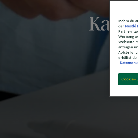
Kaffe
Indem du au
der
Nestlé 
Partnern zu
Werbung anz
Webseite m
anzeigen un
Aufstellung
erhältst du
Datenschu
Cookie-E