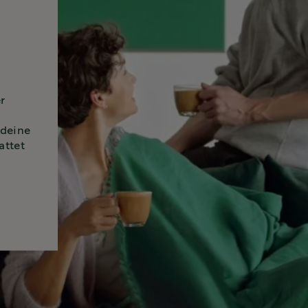
r
n
 deine
attet