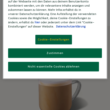
auf der Webseite mit den Daten aus deinem Benutzerkonto
Iced Caramel Latte & Vanilla Cream
kombiniert werden, um dir relevantere Inhalte anzeigen und
Refined Search
zukommen lassen zu können. Mehr Infos erhältst du in
Iced Latte
unserer Datenschutzerklärung. Eine Aufstellung der verwendeten
Cookies sowie die Möglichkeit, deine Cookie-Einstellungen zu
Spritziger Espresso mit Minze
ändern, erhältst du
hier
oder jederzeit unter dem Link "Cookie-
Einstellungen" auf dieser Website.
Datenschutzerklärung
BELIEBTE REZEPTE
Cookie-Einstellungen
Starbucks Caffé Americano - Das
originale Rezept
Zustimmen
Kurkuma Latte
Nicht essentielle Cookies ablehnen
Starbucks Spiced Flat White