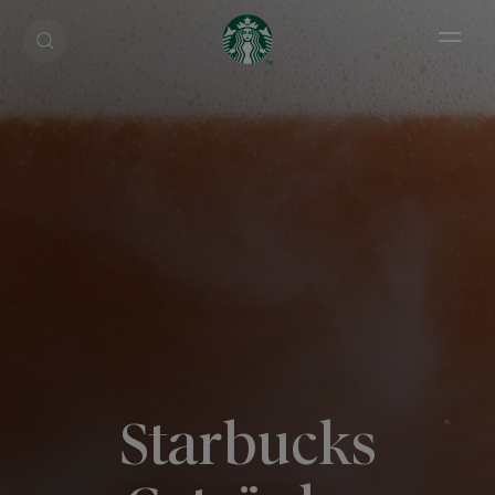
Open 
Starbucks