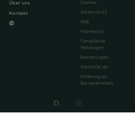
Cookies
Über uns
Datenschutz
Kontakt
AGB
Impressum
Compliance
Meldungen
Bewertungen
Starbucks.de
Erklärung zur
Barrierefreiheit
®
®
STARBUCKS
und das STARBUCKS
Logo sind eingetragene Warenzeichen der
®
STARBUCKS
Corporation, die unter Lizenz von Nestlé verwendet werden. Pike
Place ist ein eingetragenes Warenzeichen von The Pike Place Market PDA und
®
®
®
wird unter Lizenz verwendet. NESPRESSO
and NESCAFÉ
Dolce Gusto
sind
eingetragene Marken der Société des Produits Nestlé S.A. Alle anderen Marken