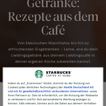
Getränke:
Rezepte aus dem
Café
Von klassischen Macchiatos bis hin zu
erfrischenden Eisgetränken - Lerne, wie du dein
Lieblingsgetränk aus deinem Lieblingscafé in
deiner eigenen Küche zubereiten kannst.
Indem du auf „Zustimmen“ klickst, stimmst du der Nutzung von
Cookies (oder ähnlichen Technologien) der
Nestlé Deutschland AG
und mit ihr gesellschaftsrechtlich verbundenen Unternehmen
sowie
ihren Partnern zu. Dies ist erforderlich, um die Nutzung der Webseite
zu verbessern und für dich personalisierte Werbung anzeigen zu
UNSERE EMPFEHLUNG
können. Falls relevant, können auch die Daten aus deinem Verhalten