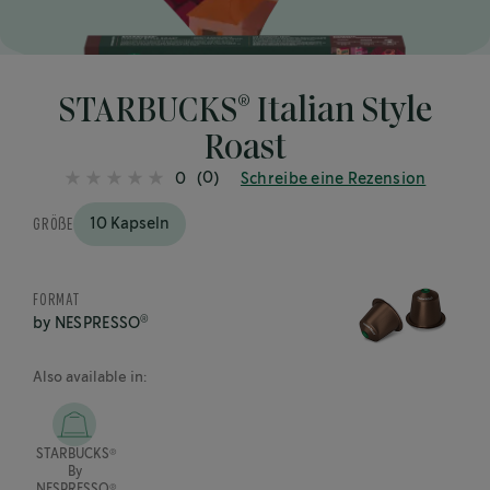
25%
completed
®
STARBUCKS
Italian Style
Roast
(0)
0
Schreibe eine Rezension
GRÖßE
10 Kapseln
FORMAT
®
by NESPRESSO
Also available in:
®
STARBUCKS
By
®
NESPRESSO