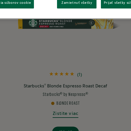
ia súborov cookie
Zamietnuť všetky
Prijať všetky s
(1)
®
Starbucks
Blonde Espresso Roast Decaf
®
®
Starbucks
by Nespresso
BLONDE ROAST
Zistite viac