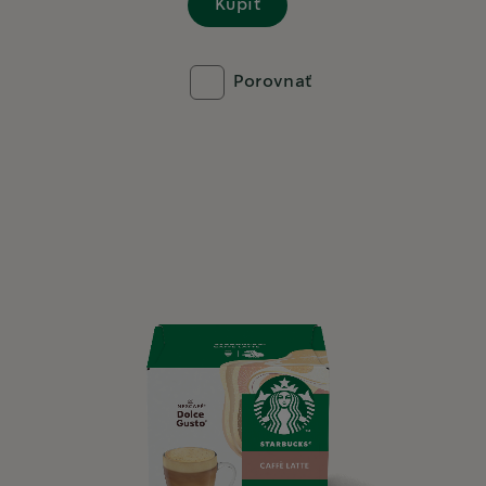
Kúpiť
Porovnať