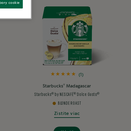
úbory cookie
(1)
®
Starbucks
Madagascar
®
®
®
Starbucks
by NESCAFÉ
Dolce Gusto
BLONDE ROAST
Zistite viac