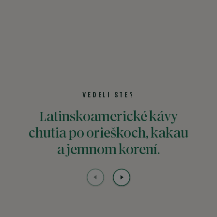
VEDELI STE?
Latinskoamerické kávy
"
chutia po orieškoch, kakau
št
a jemnom korení.