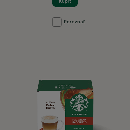
Kúpiť
Porovnať