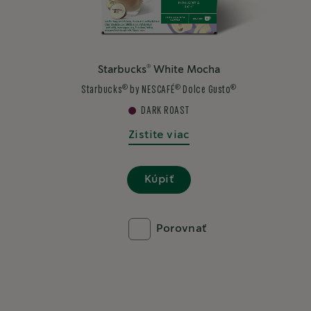
®
Starbucks
White Mocha
®
®
®
Starbucks
by NESCAFÉ
Dolce Gusto
DARK ROAST
Zistite viac
Kúpiť
Porovnať