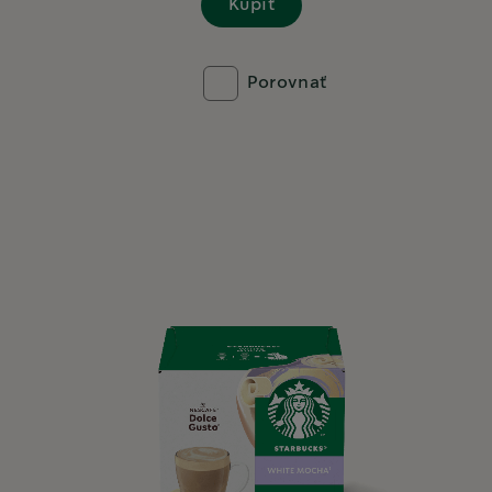
Kúpiť
Porovnať