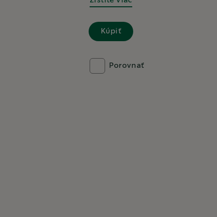
Zistite viac
Kúpiť
Porovnať