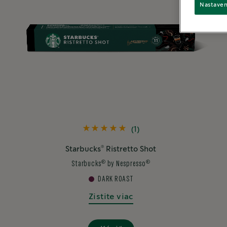
Nastaven
(1)
®
Starbucks
Ristretto Shot
®
®
Starbucks
by Nespresso
DARK ROAST
Zistite viac