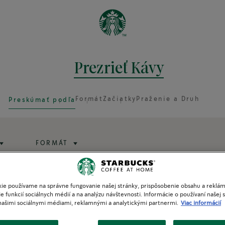
Prezrieť Kávy
Formát
Začiatky
Praženie a Druh
Preskúmať podľa
FORMÁT
ie používame na správne fungovanie našej stránky, prispôsobenie obsahu a reklám
e funkcií sociálnych médií a na analýzu návštevnosti. Informácie o používaní našej s
našimi sociálnymi médiami, reklamnými a analytickými partnermi.
Viac informácií