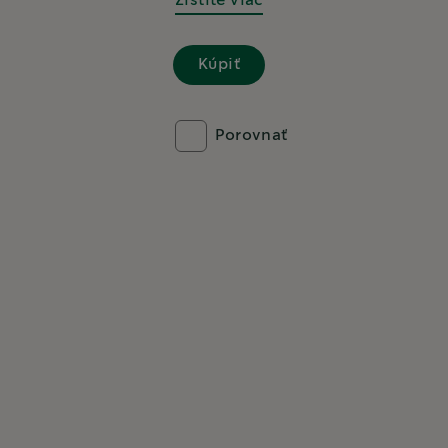
Zistite viac
Kúpiť
Porovnať