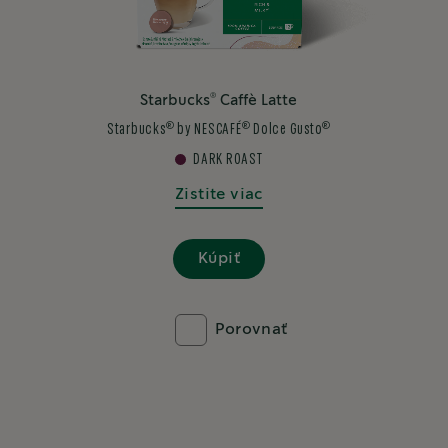
®
Starbucks
Caffè Latte
®
®
®
Starbucks
by NESCAFÉ
Dolce Gusto
DARK ROAST
Zistite viac
Kúpiť
Porovnať