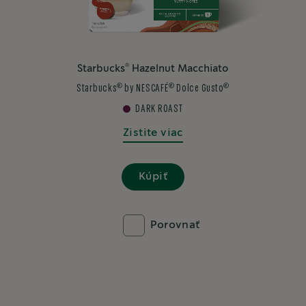
®
Starbucks
Hazelnut Macchiato
®
®
®
Starbucks
by NESCAFÉ
Dolce Gusto
DARK ROAST
Zistite viac
Kúpiť
Porovnať