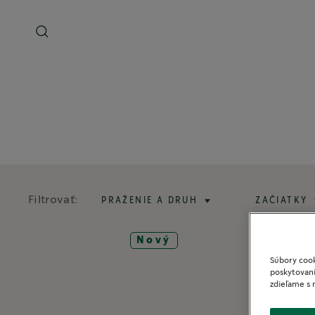
Filtrovať:
PRAŽENIE A DRUH
ZAČIATKY
Nový
Súbory cook
poskytovani
zdieľame s 