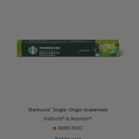
®
Starbucks
Single-Origin Guatemala
®
®
Starbucks
by Nespresso
BLONDE ROAST