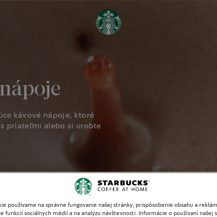
 nápoje
úce kávové nápoje, ktoré
s priateľmi alebo si urobte
ie používame na správne fungovanie našej stránky, prispôsobenie obsahu a reklám
e funkcií sociálnych médií a na analýzu návštevnosti. Informácie o používaní našej s