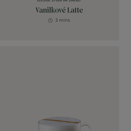
KLASIKA, KTORÁ MÁ ŠMRNC!
Vanilkové Latte
3 mins