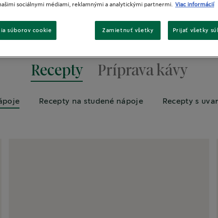
našimi sociálnymi médiami, reklamnými a analytickými partnermi.
Viac informácií
ia súborov cookie
Zamietnuť všetky
Prijať všetky s
Recepty
Príprava kávy
ápoje
Recepty na studené nápoje
Recepty s uva