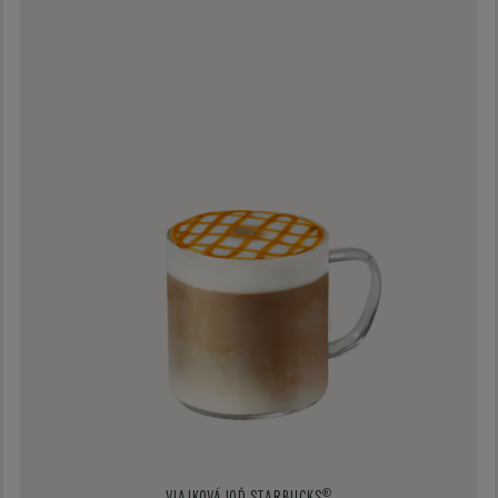
®
VLAJKOVÁ LOĎ STARBUCKS