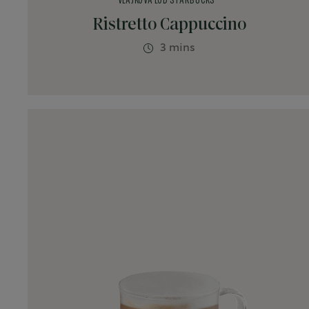
VLAJKOVÁ LOĎ STARBUCKS
Ristretto Cappuccino
3 mins