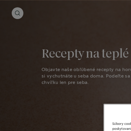
Recepty na teplé
Objavte naše obľúbené recepty na hor
si vychutnáte u seba doma. Podeľte sa 
chvíľku len pre seba.
Súbory cook
poskytovani