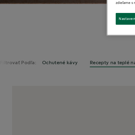
zdieľame s 
Nastaven
Filtrovať Podľa:
Ochutené kávy
Recepty na teplé n