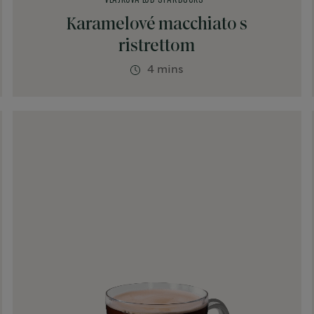
Karamelové macchiato s
ristrettom
4 mins