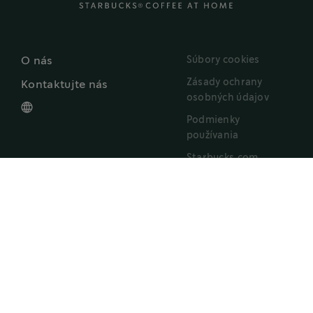
Súbory cookies
O nás
Zásady ochrany
Kontaktujte nás
osobných údajov
Podmienky
používania
Starbucks.com
Vyhlásenie o
prístupnosti
®
Spoločnosť Nestlé používa ochranné známky Starbucks
na základe licencie. Pike
Place je registrovaná ochranná známka spoločnosti The Pike Place Market PDA,
®
®
®
ktorá sa používa na základe licencie. Nespresso
a NESCAFÉ
Dolce Gusto
sú
registrované ochranné známky spoločnosti Société de Produits Nestlé S.A. Všetky
ochranné známky sú majetkom ich vlastníkov.