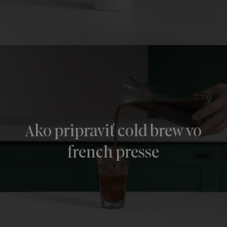
Ako pripraviť cold brew vo
french presse