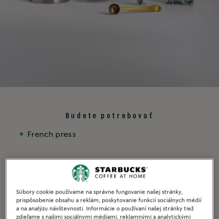
Budete potrebovať
French press
-
+
1
Počet porcií
Súbory cookie používame na správne fungovanie našej stránky,
prispôsobenie obsahu a reklám, poskytovanie funkcií sociálnych médií
a na analýzu návštevnosti. Informácie o používaní našej stránky tiež
Pomer vody a kávy
zdieľame s našimi sociálnymi médiami, reklamnými a analytickými