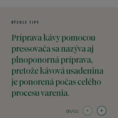
RÝCHLE TIPY
Príprava kávy pomocou
Po
pressovača sa nazýva aj
uis
plnoponorná príprava,
usa
pretože kávová usadenina
tom
je ponorená počas celého
káv
procesu varenia.
ak
01
/
02