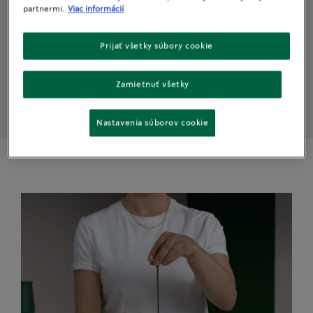
partnermi.
Viac informácií
10
g
nahrubo namletej kávy
Prijať všetky súbory cookie
180
ml
vody
Zamietnuť všetky
Nastavenia súborov cookie