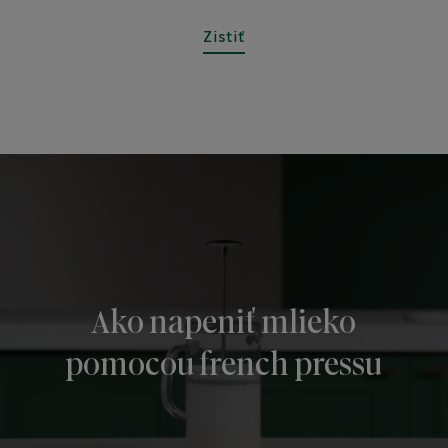
Zistiť
Ako napeniť mlieko
pomocou french pressu