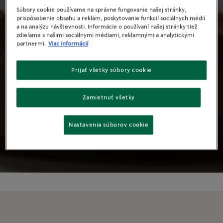
Recepty
Súbory cookie používame na správne fungovanie našej stránky,
prispôsobenie obsahu a reklám, poskytovanie funkcií sociálnych médií
s uvarenou
a na analýzu návštevnosti. Informácie o používaní našej stránky tiež
zdieľame s našimi sociálnymi médiami, reklamnými a analytickými
partnermi.
Viac informácií
kávou
Prijať všetky súbory cookie
Osvojte si umenie prípravy kávy s lahodnými
Zamietnuť všetky
kávovými receptmi. Potešte nimi seba alebo
ponúknite priateľov, ktorí k vám prišli na
Nastavenia súborov cookie
návštevu.