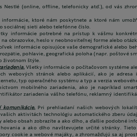
 Nestlé (online, offline, telefonicky atď.), od vás zh
 informácie, ktoré nám poskytnete a ktoré nám umožň
sociálnej sieti alebo telefónne číslo.
tky informácie potrebné na prístup k vášmu konkrétn
 na obrazovke, heslo v neobnoviteľnej forme alebo otáz
ľvek informácie opisujúce vaše demografické alebo beha
rozpätie, pohlavie, geografická poloha (napr. poštové sm
o životnom štýle.
ariadenia.
Všetky informácie o počítačovom systéme ale
ich webových stránok alebo aplikácií, ako je adresa 
nternetu, typ operačného systému a typ a verzia webovéh
edníctvom mobilného zariadenia, ako je napríklad sma
ntifikátor zariadenia vášho telefónu, reklamný identifik
í komunikácie.
Pri prehliadaní našich webových lokalít 
 vašich aktivitách technológiu automatického zberu údaj
ky alebo obsah zobrazíte a ako dlho, a ďalšie podobné info
ahovania a ako dlho navštevujete určité stránky. Tie
bory cookie a webové majáky, a zhromažďujú sa aj pros