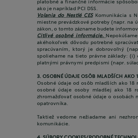
platobné a finančné informácie spôsobo
ako je napríklad PCI DSS.
Volania do Nestlé CES
Komunikácia s Ne
miestne prevádzkové potreby (napr. na úč
zákon, o tomto zázname budete informov
Citlivé osobné informácie.
Nepokúšame 
akéhokoľvek dôvodu potrebné spracúvať 
spracúvaním, ktorý je dobrovoľný (nap
spoliehame na tieto právne základy: (i)
platnými právnymi predpismi (napr. súlad
3. OSOBNÉ ÚDAJE OSÔB MLADŠÍCH AKO 
Osobné údaje od osôb mladších ako 18 
osobné údaje osoby mladšej ako 18 r
zhromažďovať osobné údaje o osobách ml
opatrovníka.
Taktiež vedome nežiadame ani nezhro
komunikácie.
4. SÚBORY COOKIES/PODOBNÉ TECHNOL