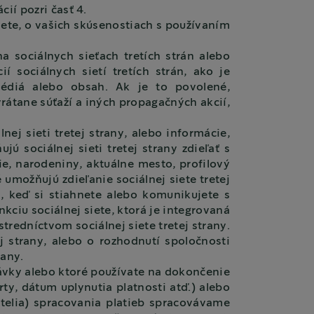
ií pozri časť 4.
ete, o vašich skúsenostiach s používaním
 sociálnych sieťach tretích strán alebo
í sociálnych sietí tretích strán, ako je
médiá alebo obsah. Ak je to povolené,
rátane súťaží a iných propagačných akcií,
nej sieti tretej strany, alebo informácie,
jú sociálnej sieti tretej strany zdieľať s
e, narodeniny, aktuálne mesto, profilový
é umožňujú zdieľanie sociálnej siete tretej
y, keď si stiahnete alebo komunikujete s
nkciu sociálnej siete, ktorá je integrovaná
redníctvom sociálnej siete tretej strany.
j strany, alebo o rozhodnutí spoločnosti
rany.
vky alebo ktoré používate na dokončenie
rty, dátum uplynutia platnosti atď.) alebo
telia) spracovania platieb spracovávame