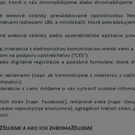
aje, ktoré o vás zhromažďujeme alebo zhromažďujeme
é webové stránky prevádzkované spoločnosťou Nes
nami/adresami URL a minilokalít, ktoré prevádzkujeme 
né webové stránky alebo spotrebiteľské aplikácie pre
y.
Interakcia s elektronickou komunikáciou medzi vami a 
om na podporu spotrebiteľov ("CES").
ebo digitálne registrácie a podobné formuláre, ktoré
h.
mi reklamami (napr. ak komunikujete s niektorou z naš
terakcii).
nterakcie s vami môžeme o vás vytvoriť osobné inform
tích strán (napr. Facebook), reklamné siete (napr. Goog
äzba neposkytuje anonymne), agregátori tretích strán, p
ostí.
MAŽĎUJEME A AKO ICH ZHROMAŽĎUJEME