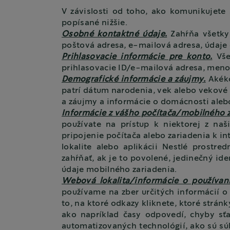
V závislosti od toho, ako komunikujete s
popísané nižšie.
Osobné kontaktné údaje.
Zahŕňa všetky
poštová adresa, e-mailová adresa, údaje o 
Prihlasovacie informácie pre konto.
Vše
prihlasovacie ID/e-mailová adresa, meno
Demografické informácie a záujmy.
Akéko
patrí dátum narodenia, vek alebo vekové 
a záujmy a informácie o domácnosti aleb
Informácie z vášho počítača/mobilného z
používate na prístup k niektorej z naš
pripojenie počítača alebo zariadenia k i
lokalite alebo aplikácii Nestlé prostr
zahŕňať, ak je to povolené, jedinečný ide
údaje mobilného zariadenia.
Webová lokalita/informácie o používan
používame na zber určitých informácií o
to, na ktoré odkazy kliknete, ktoré strán
ako napríklad časy odpovedí, chyby sť
automatizovaných technológií, ako sú sú