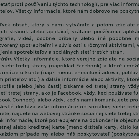
tať proti používaniu týchto technológií, pre viac informác
iteľov. Všetky informácie, ktoré nám dobrovoľne poskytn
vek obsah, ktorý s nami vytvárate a potom zdieľate na
 stránok alebo aplikácií, vrátane používania aplikáci
ografie, videá, osobné príbehy alebo iné podobné 
rený spotrebiteľmi v súvislosti s rôznymi aktivitami, v
nia spotrebiteľov a sociálnych sietí tretích strán.
trán.
Všetky informácie, ktoré verejne zdieľate na sociál
 siete tretej strany (napríklad Facebook) a ktoré umožňu
formácie o konte (napr. meno, e-mailová adresa, pohlavi
 priateľov atď.) a ďalšie informácie alebo aktivity, ktor
ofile (alebo jeho časti) získame od tretej strany vžd
ti tretej strany, ako je Facebook, vždy, keď používate fu
ook Connect), alebo vždy, keď s nami komunikujete prost
estlé dostáva vaše informácie od sociálnej siete trete
iete, nájdete na webovej stránke sociálnej siete tretej st
k informácie, ktoré potrebujeme na dokončenie objedná
nej alebo kreditnej karte (meno držiteľa karty, číslo ka
 V každom prípade my alebo náš poskytovateľ (poskytova