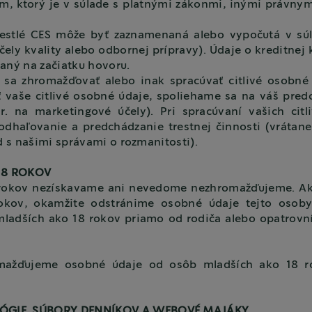
m, ktorý je v súlade s platnými zákonmi, inými právn
stlé CES môže byť zaznamenaná alebo vypočutá v súl
ely kvality alebo odbornej prípravy). Údaje o kreditnej
aný na začiatku hovoru.
sa zhromažďovať alebo inak spracúvať citlivé osobné
vaše citlivé osobné údaje, spoliehame sa na váš pred
r. na marketingové účely). Pri spracúvaní vašich cit
 odhaľovanie a predchádzanie trestnej činnosti (vrátan
 s našimi správami o rozmanitosti).
18 ROKOV
rokov nezískavame ani nevedome nezhromažďujeme. Ak 
okov, okamžite odstránime osobné údaje tejto osoby
adších ako 18 rokov priamo od rodiča alebo opatrovn
mažďujeme osobné údaje od osôb mladších ako 18 ro
ÓGIE, SÚBORY DENNÍKOV A WEBOVÉ MAJÁKY