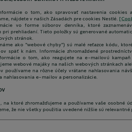
informácie o tom, ako spravovať nastavenia cookies 
vame, nájdete v našich Zásadách pre cookies Nestlé.
[Cook
ácie vo forme súborov denníka, ktoré zaznamenáva
 pri prehliadaní. Tieto položky sú generované automatic
ových stránok.
áme ako "webové chyby") sú malé reťazce kódu, ktoré
ajov späť k nám. Informácie zhromaždené prostrední
informácie o tom, ako reagujete na e-mailovú kampaň 
užijeme webové majáky na našich webových stránkach al
v používame na rôzne účely vrátane nahlasovania návš
 a nahlasovania e-mailov a personalizácie.
OV
y, na ktoré zhromažďujeme a používame vaše osobné úd
e, že nie všetky použitia uvedené nižšie sú relevantné 