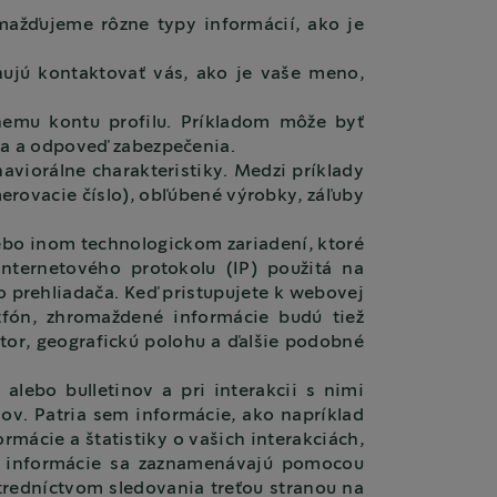
romažďujeme rôzne typy informácií, ako je
ujú kontaktovať vás, ako je vaše meno,
emu kontu profilu. Príkladom môže byť
ka a odpoveď zabezpečenia.
viorálne charakteristiky. Medzi príklady
erovacie číslo), obľúbené výrobky, záľuby
bo inom technologickom zariadení, ktoré
internetového protokolu (IP) použitá na
o prehliadača. Keď pristupujete k webovej
rtfón, zhromaždené informácie budú tiež
átor, geografickú polohu a ďalšie podobné
alebo bulletinov a pri interakcii s nimi
ov. Patria sem informácie, ako napríklad
rmácie a štatistiky o vašich interakciách,
to informácie sa zaznamenávajú pomocou
tredníctvom sledovania treťou stranou na