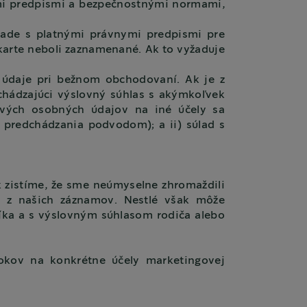
ymi predpismi a bezpečnostnými normami,
ade s platnými právnymi predpismi pre
 karte neboli zaznamenané. Ak to vyžaduje
 údaje pri bežnom obchodovaní. Ak je z
chádzajúci výslovný súhlas s akýmkoľvek
livých osobných údajov na iné účely sa
e predchádzania podvodom); a ii) súlad s
zistíme, že sme neúmyselne zhromaždili
 z našich záznamov. Nestlé však môže
íka a s výslovným súhlasom rodiča alebo
kov na konkrétne účely marketingovej