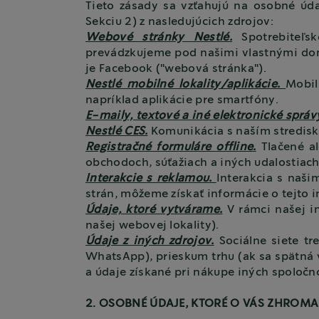
Tieto zásady sa vzťahujú na osobné úd
Sekciu 2) z nasledujúcich zdrojov:
Webové stránky Nestlé.
Spotrebiteľsk
prevádzkujeme pod našimi vlastnými domé
je Facebook ("webová stránka").
Nestlé mobilné lokality/aplikácie.
Mobil
napríklad aplikácie pre smartfóny.
E-maily, textové a iné elektronické správ
Nestlé CES.
Komunikácia s naším stredisk
Registračné formuláre offline.
Tlačené al
obchodoch, súťažiach a iných udalostiac
Interakcie s reklamou.
Interakcia s naši
strán, môžeme získať informácie o tejto in
Údaje, ktoré vytvárame.
V rámci našej i
našej webovej lokality).
Údaje z iných zdrojov.
Sociálne siete tre
WhatsApp), prieskum trhu (ak sa spätná v
a údaje získané pri nákupe iných spoločn
2. OSOBNÉ ÚDAJE, KTORÉ O VÁS ZHRO