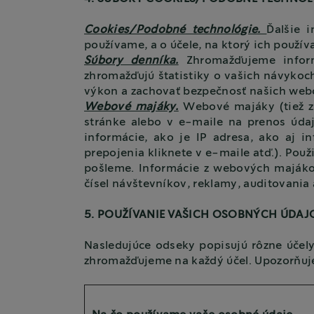
Cookies/Podobné technológie.
Ďalšie 
používame, a o účele, na ktorý ich použí
Súbory denníka.
Zhromažďujeme inform
zhromažďujú štatistiky o vašich návykoch
výkon a zachovať bezpečnosť našich web
Webové majáky.
Webové majáky (tiež zn
stránke alebo v e-maile na prenos úd
informácie, ako je IP adresa, ako aj 
prepojenia kliknete v e-maile atď.). Po
pošleme. Informácie z webových majáko
čísel návštevníkov, reklamy, auditovania
5. POUŽÍVANIE VAŠICH OSOBNÝCH ÚDAJ
Nasledujúce odseky popisujú rôzne účel
zhromažďujeme na každý účel. Upozorňujem