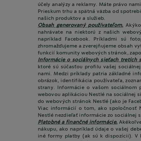
účely analýzy a reklamy. Máte právo namie
Prieskum trhu a spätná väzba od spotreb
našich produktov a služieb.
Obsah generovaný používateľom.
Akýkoľ
nahrávate na niektorú z našich webových
napríklad Facebook. Príkladmi sú fot
zhromažďujeme a zverejňujeme obsah vytvo
funkcií komunity webových stránok, zapoje
Informácie o sociálnych sieťach tretích s
ktoré sú súčasťou profilu vašej sociálnej
nami. Medzi príklady patria základné in
obrázok, identifikácia používateľa, zoznam
strany. Informácie o vašom sociálnom pr
webovou aplikáciou Nestlé na sociálnej sie
do webových stránok Nestlé (ako je Faceb
Viac informácií o tom, ako spoločnosť N
Nestlé nezdieľať informácie zo sociálnej s
Platobné a finančné informácie.
Akékoľve
nákupu, ako napríklad údaje o vašej debet
iné formy platby (ak sú k dispozícii).