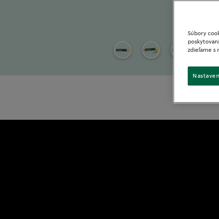
Súbory cook
poskytovani
zdieľame s 
Nastaven