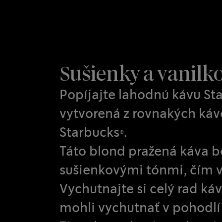
Sušienky a vanilk
Popíjajte lahodnú kávu Sta
vytvorená z rovnakých káv
Starbucks®.
Táto blond pražená káva bo
sušienkovými tónmi, čím v
Vychutnajte si celý rad káv
mohli vychutnať v pohodl