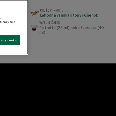
CHUŤOVÝ PROFIL
Lahodná vanilka s tóny sušienok
,
tránky tiež
Veľkosť ŠÁLKU
Ristretto (25 ml) nebo Espresso (40
ml)
úbory cookie