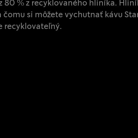
z 80 % z recyklovaného hliníka. Hlin
a čomu si môžete vychutnať kávu Star
 recyklovateľný.