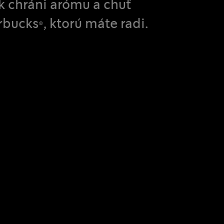
ík chráni arómu a chuť
bucks®, ktorú máte radi.