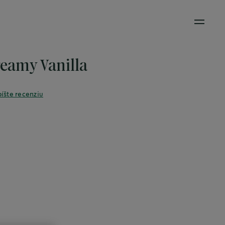
Open M
eamy Vanilla
íšte recenziu