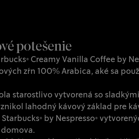
ové potešenie
rbucks® Creamy Vanilla Coffee by Ne
ových zŕn 100% Arabica, aké sa použ
la starostlivo vytvorená so sladkým
znikol lahodný kávový základ pre ká
 Starbucks® by Nespresso® vytvorených
í domova.