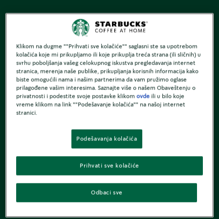
Klikom na dugme ""Prihvati sve kolačiće"" saglasni ste sa upotrebom
kolačića koje mi prikupljamo ili koje prikuplja treća strana (ili sličnih) u
svrhu poboljšanja vašeg celokupnog iskustva pregledavanja internet
stranica, merenja naše publike, prikupljanja korisnih informacija kako
biste omogućili nama i našim partnerima da vam pružimo oglase
prilagođene vašim interesima. Saznajte više o našem Obaveštenju o
privatnosti i podestite svoje postavke klikom
ovde
ili u bilo koje
vreme klikom na link ""Podešavanje kolačića"" na našoj internet
stranici.
Podešavanja kolačića
Prihvati sve kolačiće
Odbaci sve