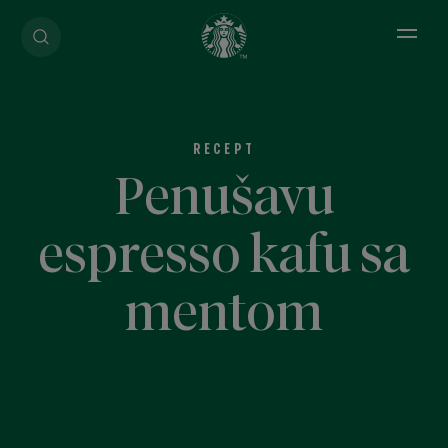
Open 
RECEPT
Penušavu
espresso kafu sa
mentom