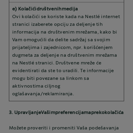
e) Kolačićidruštvenihmedija
Ovi kolačići se koriste kada na Nestlé internet
stranici izaberete opciju za deljenje tih
informacija na društvenim mrežama, kako bi
Vam omogućili da delite sadržaj sa svojim
prijateljima i zajednicom, npr. korišćenjem
dugmeta za deljenje na društvenim mrežama
na Nestlé stranici. Društvene mreže će
evidentirati da ste to uradili. Te informacije
mogu biti povezane sa linkom sa
aktivnostima ciljnog
oglašavanja/reklamiranja.
3. UpravljanjeVašimpreferencijamaprekokolačića
Možete proveriti i promeniti Vaša podešavanja