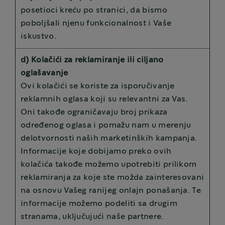
posetioci kreću po stranici, da bismo
poboljšali njenu funkcionalnost i Vaše
iskustvo.
d) Kolačići za reklamiranje ili ciljano
oglašavanje
Ovi kolačići se koriste za isporučivanje
reklamnih oglasa koji su relevantni za Vas.
Oni takođe ograničavaju broj prikaza
određenog oglasa i pomažu nam u merenju
delotvornosti naših marketinških kampanja.
Informacije koje dobijamo preko ovih
kolačića takođe možemo upotrebiti prilikom
reklamiranja za koje ste možda zainteresovani
na osnovu Vašeg ranijeg onlajn ponašanja. Te
informacije možemo podeliti sa drugim
stranama, uključujući naše partnere.