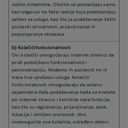
našim sistemima. Obično se postavljaju samo
kao odgovor na Vaše radnje koje predstavljaju
zahtev za usluge, kao što je podešavanje Vaših
postavki privatnosti, prijavljivanje ili
popunjavanje obrazaca.
b) Kolačićifunkcionalnosti
Ovi kolačići omogućavaju internet stranici da
pruži poboljšanu funkcionalnost i
personalizaciju. Možemo ih postaviti mi ili
treća lica-pružaoci usluga. Kolačići
funkcionalnosti omogućavaju da ostanu
zapamćena Vaša podešavanja kada se krećete
po internet stranici i koristite naše funkcije,
kao što su registracija, prijavljivanje, jezik,
lokacija i omiljeni proizvodi. Ako
onemogućite ove kolačiće, određeni delovi