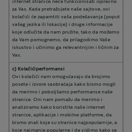
internet stranice neće funkcionisati ispravno
za Vas. Kada pretražujete naše sajtove, ovi
kolačići će zapamtiti vaša podešavanja (poput
vašeg jezika ili lokacije) i druge informacije
koje odlučite da nam pružite, tako da možemo
da Vam pomognemo, da prilagodimo Vaše
iskustvo i učinimo ga relevantnijim i ličnim za
Vas.
c) Kolačićiperformansi
Ovi kolačići nam omogućavaju da brojimo
posete i izvore saobraćaja kako bismo mogli
da merimo i poboljšamo performanse naše
stranice. Oni nam pomažu da merimo i
analiziramo kako koristite naše internet
stranice, aplikacije i mobilne platforme, da
bismo znali koje su stranice najpopularnije, a
koje najmanje popularne i da vidimo kako se