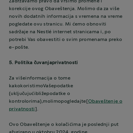
Zadržavamo pravo da vršimo promene i
korekcije ovog Obaveštenja. Molimo da za više
novih dodatnih informacija s vremena na vreme
pogledate ovu stranicu. Mi ćemo obnoviti
sadržaje na Nestlé internet stranicama i, po
potrebi Vas obavestiti o svim promenama preko
e-pošte.
5. Politika čuvanjaprivatnosti
Za višeinformacija o tome
kakokoristimoVašepodatke
(uključujućibližepodatke o
kontrolorima),molimopogledajte[
Obaveštenje o
privatnosti
].
Ovo Obaveštenje o kolačićima je poslednji put
ažurirano u oktobru 2024. godine.