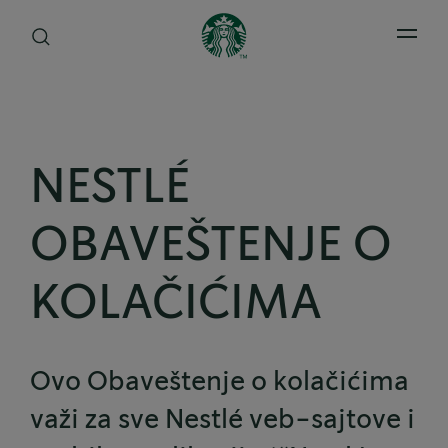
Open 
NESTLÉ
OBAVEŠTENJE O
KOLAČIĆIMA
Ovo Obaveštenje o kolačićima
važi za sve Nestlé veb-sajtove i