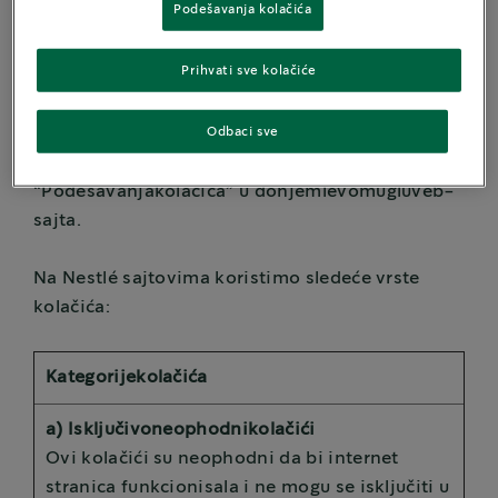
Podešavanja kolačića
2. Koje se vrstekolačićakoristenaNestlé
Prihvati sve kolačiće
sajtovima?
Odbaci sve
Možete da vidite koji se
kolačićikoristenaovomveb-sajtuklikomnalink
“Podešavanjakolačića” u donjemlevomugluveb-
sajta.
Na Nestlé sajtovima koristimo sledeće vrste
kolačića:
Kategorijekolačića
a) Isključivoneophodnikolačići
Ovi kolačići su neophodni da bi internet
stranica funkcionisala i ne mogu se isključiti u