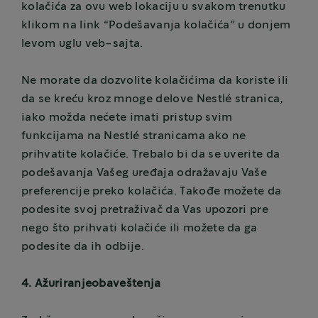
kolačića za ovu web lokaciju u svakom trenutku
klikom na link “Podešavanja kolačića” u donjem
levom uglu veb-sajta.
Ne morate da dozvolite kolačićima da koriste ili
da se kreću kroz mnoge delove Nestlé stranica,
iako možda nećete imati pristup svim
funkcijama na Nestlé stranicama ako ne
prihvatite kolačiće. Trebalo bi da se uverite da
podešavanja Vašeg uređaja odražavaju Vaše
preferencije preko kolačića. Takođe možete da
podesite svoj pretraživač da Vas upozori pre
nego što prihvati kolačiće ili možete da ga
podesite da ih odbije.
4. Ažuriranjeobaveštenja