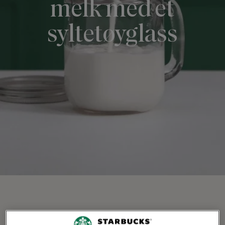
melk med et
syltetøyglass
UTFORSK VÅRE HJEMMEOPPSKRIFTER