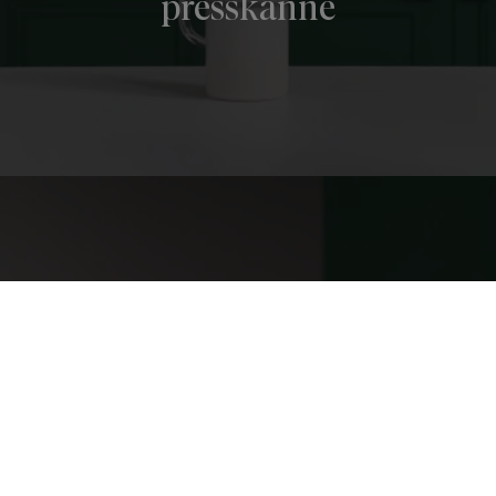
presskanne
Slik lager du kaldbrygget
kaffe med et syltetøyglass