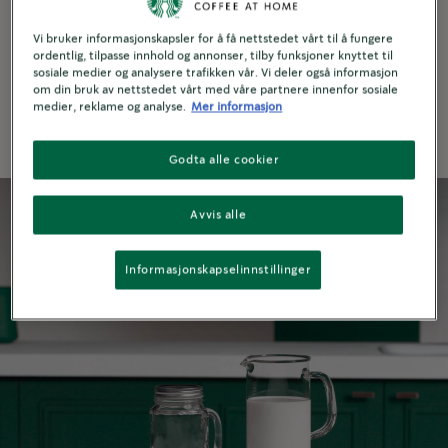
Har du ikke en melkeskummer? Et syltetøyglass
Vi bruker informasjonskapsler for å få nettstedet vårt til å fungere
ordentlig, tilpasse innhold og annonser, tilby funksjoner knyttet til
er et enkelt og effektivt alternativ når du vil ha
sosiale medier og analysere trafikken vår. Vi deler også informasjon
luftig melkeskum.
om din bruk av nettstedet vårt med våre partnere innenfor sosiale
medier, reklame og analyse.
Mer informasjon
Godta alle cookier
Avvis alle
Informasjonskapselinnstillinger