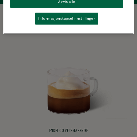
Avvis alle
Informasjonskapselinnstillinger
ENKEL OG VELSMAKENDE