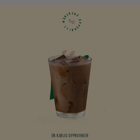
E
D
N
E
S
N
Å
O
M
P
.
P
T
S
F
K
I
R
EN KJØLIG OPPKVIKKER