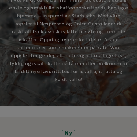
nyte kaldt kaffe på? Her finner du et stort utvalg
enkle og smakfulle iskaffeoppskrifter du kan lage
hjemme – inspirert av Starbucks. Med våre
kapsler til Nespresso og Dolce Gusto lager du
raskt alt fra klassisk is latte til søte og kremede
iskaffer. Oppdag hvor enkelt det er å lage
kaffedrikker som smaker som på kafé. Våre
oppskrifter gir deg alt du trenger for å lage frisk,
fyldig og iskald kaffe på få minutter. Velkommen
til ditt nye favorittsted for iskaffe, is latte og
kaldt kaffe!
Ny