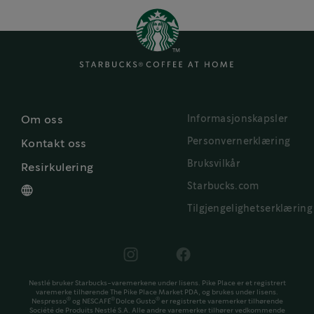
Informasjonskapsler
Om oss
Personvernerklæring
Kontakt oss
Bruksvilkår
Resirkulering
Starbucks.com
Tilgjengelighetserklæring
Nestlé bruker Starbucks-varemerkene under lisens. Pike Place er et registrert
varemerke tilhørende The Pike Place Market PDA, og brukes under lisens.
®
®
®
Nespresso
og NESCAFÉ
Dolce Gusto
er registrerte varemerker tilhørende
Société de Produits Nestlé S.A. Alle andre varemerker tilhører vedkommende