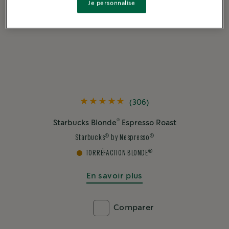
Je personnalise
(306)
®
Starbucks Blonde
Espresso Roast
®
®
Starbucks
by Nespresso
®
TORRÉFACTION BLONDE
En savoir plus
Comparer