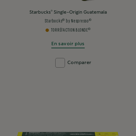
(1)
®
Starbucks
Smooth Caramel
®
®
Starbucks
by Nespresso
®