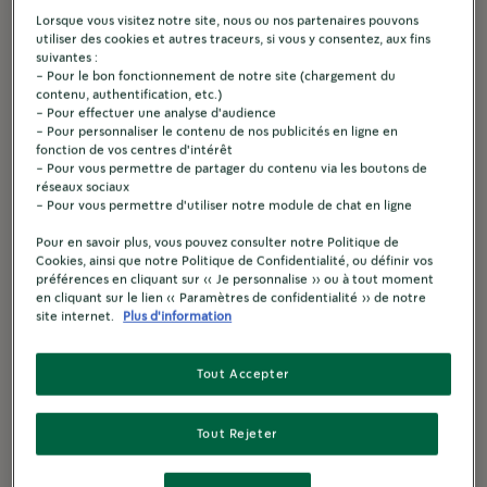
Lorsque vous visitez notre site, nous ou nos partenaires pouvons
utiliser des cookies et autres traceurs, si vous y consentez, aux fins
®
Starbucks
Chocolate Hazelnut
suivantes :
®
®
Starbucks
by Nespresso
- Pour le bon fonctionnement de notre site (chargement du
contenu, authentification, etc.)
®
TORRÉFACTION BLONDE
- Pour effectuer une analyse d'audience
- Pour personnaliser le contenu de nos publicités en ligne en
fonction de vos centres d'intérêt
En savoir plus
- Pour vous permettre de partager du contenu via les boutons de
réseaux sociaux
- Pour vous permettre d'utiliser notre module de chat en ligne
Comparer
Pour en savoir plus, vous pouvez consulter notre Politique de
Cookies, ainsi que notre Politique de Confidentialité, ou définir vos
préférences en cliquant sur « Je personnalise » ou à tout moment
en cliquant sur le lien « Paramètres de confidentialité » de notre
site internet.
Plus d'information
Tout Accepter
Tout Rejeter