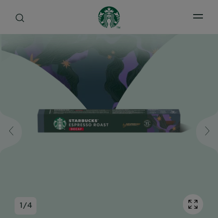
Open 
1
/
4