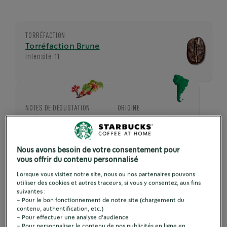
TORRÉFACTION
Torréfaction Brune
Intensité :
11
NOTES DE DÉGUSTATION
ORIGINE
Très intenses et
Amérique Latine
caramélisées
Nous avons besoin de votre consentement pour
vous offrir du contenu personnalisé
TAILLE DE TASSE
Lorsque vous visitez notre site, nous ou nos partenaires pouvons
Espresso 40ml
utiliser des cookies et autres traceurs, si vous y consentez, aux fins
suivantes :
- Pour le bon fonctionnement de notre site (chargement du
contenu, authentification, etc.)
- Pour effectuer une analyse d'audience
Voir les ingrédients
- Pour personnaliser le contenu de nos publicités en ligne en