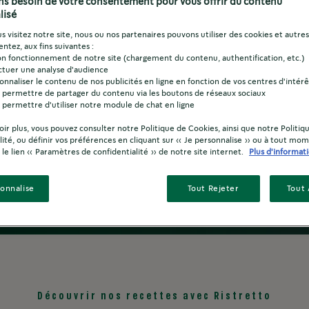
s besoin de votre consentement pour vous offrir du contenu
lisé
t de fruits rouges, avec ou sans lait.
 visitez notre site, nous ou nos partenaires pouvons utiliser des cookies et autres 
ntez, aux fins suivantes :
on fonctionnement de notre site (chargement du contenu, authentification, etc.)
ctuer une analyse d'audience
onnaliser le contenu de nos publicités en ligne en fonction de vos centres d'intérê
 permettre de partager du contenu via les boutons de réseaux sociaux
 permettre d'utiliser notre module de chat en ligne
oir plus, vous pouvez consulter notre Politique de Cookies, ainsi que notre Politiq
lité, ou définir vos préférences en cliquant sur « Je personnalise » ou à tout mo
r le lien « Paramètres de confidentialité » de notre site internet.
Plus d'informat
sonnalise
Tout Rejeter
Tout
Découvrir nos recettes avec Ristretto