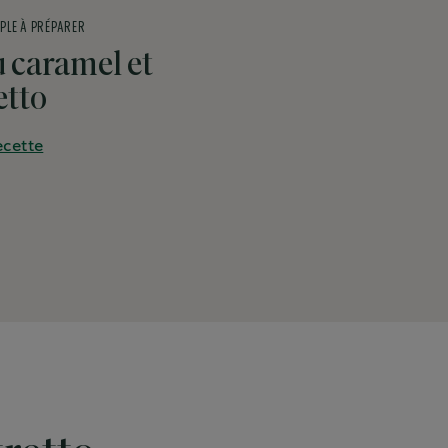
PLE À PRÉPARER
 caramel et
etto
ecette