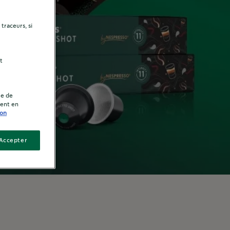
traceurs, si
t
ue de
ment en
ion
 Accepter