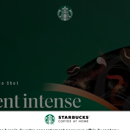
to Shot
nt intense
x