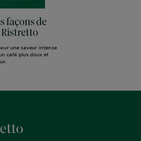
s façons de
 Ristretto
 pour une saveur intense
 un café plus doux et
ux.
retto