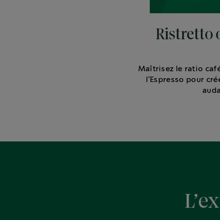
Ristretto 
Maîtrisez le ratio caf
l’Espresso pour cré
auda
L’ex