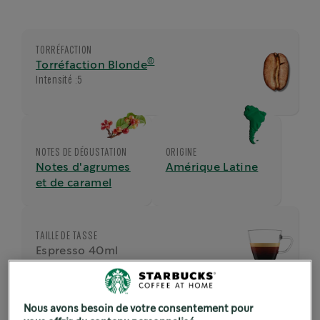
TORRÉFACTION
®
Torréfaction Blonde
Intensité :
5
NOTES DE DÉGUSTATION
ORIGINE
Notes d'agrumes
Amérique Latine
et de caramel
TAILLE DE TASSE
Espresso 40ml
Nous avons besoin de votre consentement pour
Voir les ingrédients