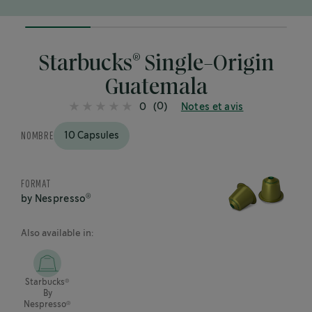
25%
completed
®
Starbucks
Single-Origin
Guatemala
(0)
0
Notes et avis
NOMBRE
10 Capsules
FORMAT
®
by Nespresso
Also available in:
®
Starbucks
By
®
Nespresso