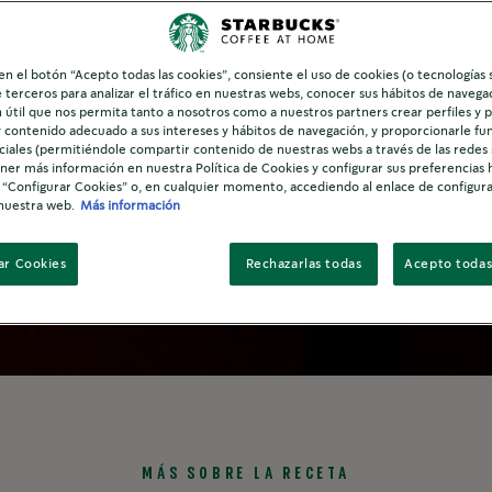
 en el botón “Acepto todas las cookies”, consiente el uso de cookies (o tecnologías 
e terceros para analizar el tráfico en nuestras webs, conocer sus hábitos de navegac
 útil que nos permita tanto a nosotros como a nuestros partners crear perfiles y 
y contenido adecuado a sus intereses y hábitos de navegación, y proporcionarle fu
ciales (permitiéndole compartir contenido de nuestras webs a través de las redes s
er más información en nuestra Política de Cookies y configurar sus preferencias 
 “Configurar Cookies” o, en cualquier momento, accediendo al enlace de configur
nuestra web.
Más información
ar Cookies
Rechazarlas todas
Acepto todas
Descubre la receta
MÁS SOBRE LA RECETA