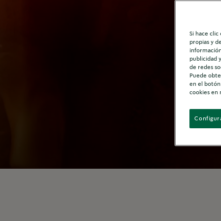
Si hace clic
propias y d
información
publicidad 
de redes so
Puede obten
en el botón
cookies en 
Configur