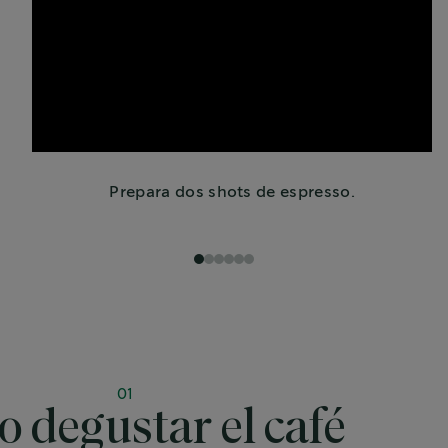
Prepara dos shots de espresso.
1
2
3
4
5
6
01
 degustar el café