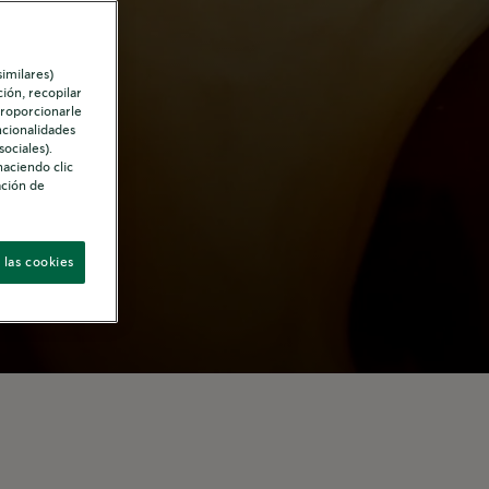
similares)
ión, recopilar
proporcionarle
ncionalidades
ociales).
haciendo clic
ación de
 las cookies