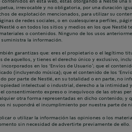
contenidos en esta web, estás otorgando a Nestlé una lice
etua, irrevocable y no obligatoria, por una duración igu
chos de explotación mencionados, para utilizar su conten
ginas de redes sociales, o en cualesquiera perfiles, pági
 Nestlé o en todos los sitios y medios en los que Nestlé 
, materiales o contenidos. Ninguno de los usos anterior
 suministra la información.
ambién garantizas que: eres el propietario o el legítimo t
ses de aquellos, y tienes el derecho único y exclusivo, in
incorporados en los ‘Envíos de Usuario’; que el contenido
cado (incluyendo música); que el contenido de los ‘Envíos
odo por parte de Nestlé, en su totalidad o en parte, no inf
ropiedad intelectual o industrial, derecho a la intimidad 
o el consentimiento expreso o inequívoco de las otras p
alquier otra forma representadas en dicho contenido; y q
os ni supondrá el incumplimiento por nuestra parte de ni
licar o utilizar la información las opiniones o los materi
omento sin necesidad de advertirte previamente de ello.