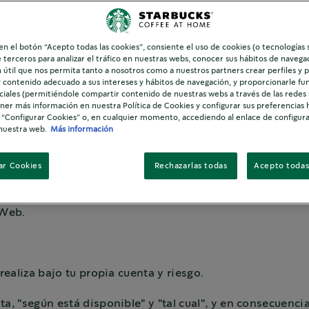
or el mero uso de dichos servicios; (ii) la Política de Coo
v) Política de protección de Datos y uso del correo electró
 en el botón “Acepto todas las cookies”, consiente el uso de cookies (o tecnologías 
e terceros para analizar el tráfico en nuestras webs, conocer sus hábitos de navegac
términos.
 útil que nos permita tanto a nosotros como a nuestros partners crear perfiles y 
y contenido adecuado a sus intereses y hábitos de navegación, y proporcionarle fu
os y condiciones generales que rigen el acceso y el uso de
ciales (permitiéndole compartir contenido de nuestras webs a través de las redes s
 “NESTLÉ ESPAÑA, S.A.” (en adelante NESTLÉ), domiciliada
er más información en nuestra Política de Cookies y configurar sus preferencias 
 “Configurar Cookies” o, en cualquier momento, accediendo al enlace de configur
a en el Registro Mercantil de Barcelona, en el libro 760, s
nuestra web.
Más información
 y teléfono 93.480.51.00, teléfono de atención al client
ar Cookies
Rechazarlas todas
Acepto todas
 y "Grupo Nestlé" se refieren a Nestlé España S.A. y cualqu
an de la forma más apropiada según corresponda en el cont
 Web.
realiza bajo tu propia cuenta y riesgo.
a, "según está disponible" y "tal cual", y en consecuenci