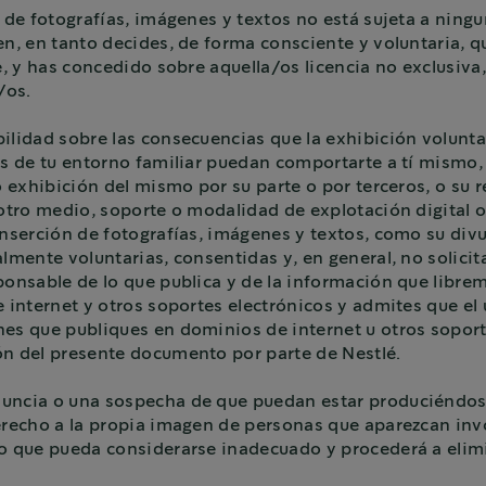
 de fotografías, imágenes y textos no está sujeta a ningu
en, en tanto decides, de forma consciente y voluntaria, q
e, y has concedido sobre aquella/os licencia no exclusiva,
/os.
ilidad sobre las consecuencias que la exhibición volunta
s de tu entorno familiar puedan comportarte a tí mismo, 
 o exhibición del mismo por su parte o por terceros, o su 
otro medio, soporte o modalidad de explotación digital o 
inserción de fotografías, imágenes y textos, como su divul
lmente voluntarias, consentidas y, en general, no solicit
ponsable de lo que publica y de la información que libre
 internet y otros soportes electrónicos y admites que el 
nes que publiques en dominios de internet u otros soport
ón del presente documento por parte de Nestlé.
nuncia o una sospecha de que puedan estar produciéndos
derecho a la propia imagen de personas que aparezcan inv
ido que pueda considerarse inadecuado y procederá a eli