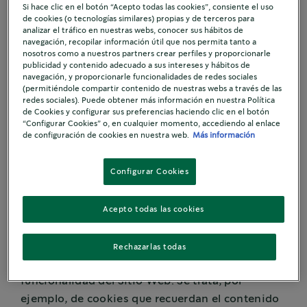
Si hace clic en el botón “Acepto todas las cookies”, consiente el uso
durante un periodo definido por el responsable
de cookies (o tecnologías similares) propias y de terceros para
analizar el tráfico en nuestras webs, conocer sus hábitos de
de la cookie, y que puede ir de unos minutos a
navegación, recopilar información útil que nos permita tanto a
varios años.
nosotros como a nuestros partners crear perfiles y proporcionarle
publicidad y contenido adecuado a sus intereses y hábitos de
navegación, y proporcionarle funcionalidades de redes sociales
Cookies propias
(permitiéndole compartir contenido de nuestras webs a través de las
redes sociales). Puede obtener más información en nuestra Política
de Cookies y configurar sus preferencias haciendo clic en el botón
Son cookies creadas por este Sitio Web y que
“Configurar Cookies” o, en cualquier momento, accediendo al enlace
de configuración de cookies en nuestra web.
Más información
solo puede leer el propio sitio. Nuestro sitio web
emplea los siguientes tipos de cookies propias
Configurar Cookies
persistente.
Acepto todas las cookies
Cookies funcionales
Rechazarlas todas
Estas cookies sirven para mejorar la
funcionalidad del Sitio Web. Se trata, por
ejemplo, de cookies que recuerdan el contenido