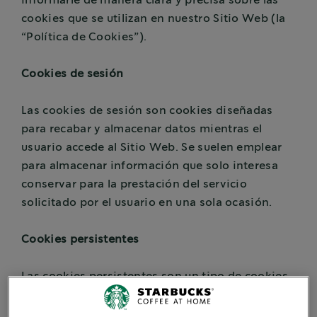
informarle de manera clara y precisa sobre las
cookies que se utilizan en nuestro Sitio Web (la
“Política de Cookies”).
Cookies de sesión
Las cookies de sesión son cookies diseñadas
para recabar y almacenar datos mientras el
usuario accede al Sitio Web. Se suelen emplear
para almacenar información que solo interesa
conservar para la prestación del servicio
solicitado por el usuario en una sola ocasión.
Cookies persistentes
Las cookies persistentes son un tipo de cookies
en el que los datos siguen almacenados en el
terminal y a los que se puede acceder y tratar