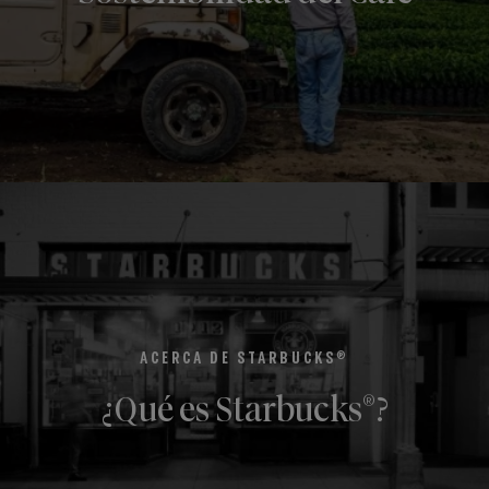
®
ACERCA DE STARBUCKS
®
¿Qué es Starbucks
?