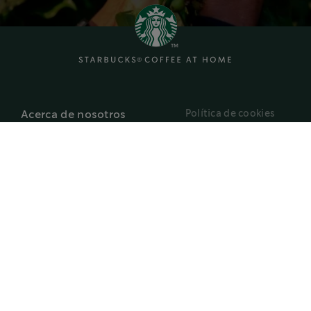
Política de cookies
Acerca de nosotros
Términos y
Contáctanos
condiciones
Política de
privacidad
Buscador de
reciclaje
Starbucks.es
Declaración de
accesibilidad