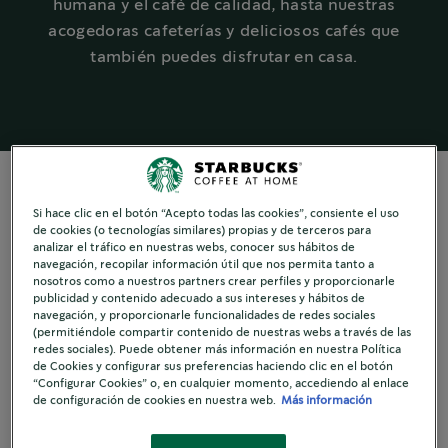
humana y el café de calidad, hasta nuestras
acogedoras cafeterías y deliciosos cafés que
también puedes disfrutar en casa.
Si hace clic en el botón “Acepto todas las cookies”, consiente el uso
de cookies (o tecnologías similares) propias y de terceros para
®
HISTORIA DE STARBUCKS
analizar el tráfico en nuestras webs, conocer sus hábitos de
navegación, recopilar información útil que nos permita tanto a
Comprometidos
nosotros como a nuestros partners crear perfiles y proporcionarle
publicidad y contenido adecuado a sus intereses y hábitos de
navegación, y proporcionarle funcionalidades de redes sociales
con la conexión
(permitiéndole compartir contenido de nuestras webs a través de las
redes sociales). Puede obtener más información en nuestra Política
de Cookies y configurar sus preferencias haciendo clic en el botón
“Configurar Cookies” o, en cualquier momento, accediendo al enlace
de configuración de cookies en nuestra web.
Más información
Sucede millones de veces a la