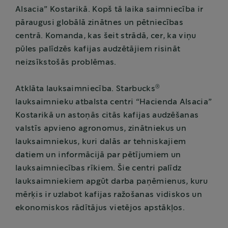
Alsacia” Kostarikā. Kopš tā laika saimniecība ir
pāraugusi globālā zinātnes un pētniecības
centrā. Komanda, kas šeit strādā, cer, ka viņu
pūles palīdzēs kafijas audzētājiem risināt
neizsīkstošās problēmas.
®
Atklāta lauksaimniecība. Starbucks
lauksaimnieku atbalsta centri “Hacienda Alsacia”
Kostarikā un astoņās citās kafijas audzēšanas
valstīs apvieno agronomus, zinātniekus un
lauksaimniekus, kuri dalās ar tehniskajiem
datiem un informācijā par pētījumiem un
lauksaimniecības rīkiem. Šie centri palīdz
lauksaimniekiem apgūt darba paņēmienus, kuru
mērķis ir uzlabot kafijas ražošanas vidiskos un
ekonomiskos rādītājus vietējos apstākļos.