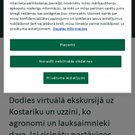
ilgtspējīgu un lai jūs varētu baudīt kafiju arī
interneta pārlūkošanas pieredzi, novērtētu mūsu mērķauditoriju,
apkopotu noderīgu informāciju, lai mēs un mūsu partneri varētu jums
nākotnē.
sniegt reklāmas, kas pielāgotas jūsu interesēm. Uzziniet vairāk par
mūsu konfidencialitātes paziņojumu un izvēlieties savus iestatījumus,
noklikšķinot šeit vai jebkurā brīdī, mūsu tīmekļa vietnē noklikšķinot uz
privātuma iestatījumiem.
Daugiau informacijos
Pieņemt
Noraidīt nebūtiskās sīkdatnes
KAFIJAS NĀKOTNE
Virtuālā tūre
Privātuma iestatījumi
Dodies virtuālā ekskursijā uz
Kostariku un uzzini, ko
agronomi un lauksaimnieki