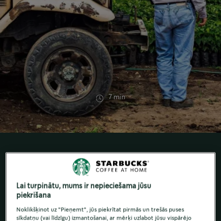
7 min
VIRTUĀLA EKSKURSIJA LAUKĀ
Lai turpinātu, mums ir nepieciešama jūsu
piekrišana
Iepazīstieties ar dažiem agronomiem un
Noklikšķinot uz "Pieņemt", jūs piekrītat pirmās un trešās puses
lauksaimniekiem, kas strādā, lai padarītu kafiju
sīkdatņu (vai līdzīgu) izmantošanai, ar mērķi uzlabot jūsu vispārējo