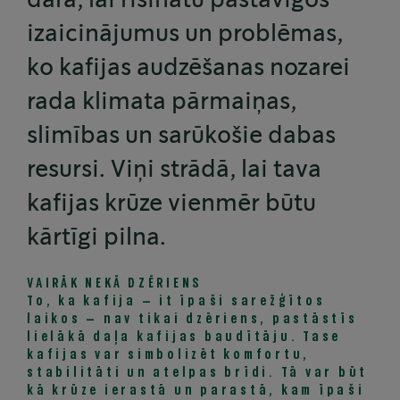
dara, lai risinātu pastāvīgos
izaicinājumus un problēmas,
ko kafijas audzēšanas nozarei
rada klimata pārmaiņas,
slimības un sarūkošie dabas
resursi. Viņi strādā, lai tava
kafijas krūze vienmēr būtu
kārtīgi pilna.
VAIRĀK NEKĀ DZĒRIENS
To, ka kafija – it īpaši sarežģītos
laikos – nav tikai dzēriens, pastāstīs
lielākā daļa kafijas baudītāju. Tase
kafijas var simbolizēt komfortu,
stabilitāti un atelpas brīdi. Tā var būt
kā krūze ierastā un parastā, kam īpaši