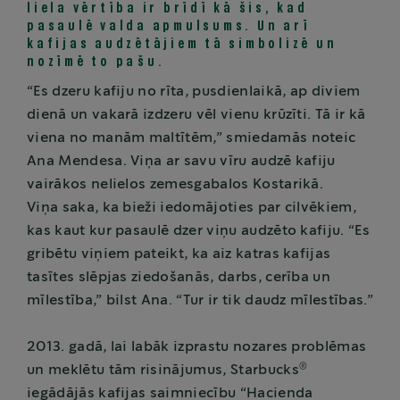
liela vērtība ir brīdī kā šis, kad
pasaulē valda apmulsums. Un arī
kafijas audzētājiem tā simbolizē un
nozīmē to pašu.
“Es dzeru kafiju no rīta, pusdienlaikā, ap diviem
dienā un vakarā izdzeru vēl vienu krūzīti. Tā ir kā
viena no manām maltītēm,” smiedamās noteic
Ana Mendesa. Viņa ar savu vīru audzē kafiju
vairākos nelielos zemesgabalos Kostarikā.
Viņa saka, ka bieži iedomājoties par cilvēkiem,
kas kaut kur pasaulē dzer viņu audzēto kafiju. “Es
gribētu viņiem pateikt, ka aiz katras kafijas
tasītes slēpjas ziedošanās, darbs, cerība un
mīlestība,” bilst Ana. “Tur ir tik daudz mīlestības.”
2013. gadā, lai labāk izprastu nozares problēmas
®
un meklētu tām risinājumus, Starbucks
iegādājās kafijas saimniecību “Hacienda