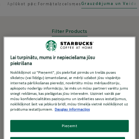
Grauzdējuma un Veida
Aplūkot pēc:
Formāta
Izcelsmes
Filter Products
Lai turpinātu, mums ir nepieciešama jūsu
piekrišana
Noklikšķinot uz "Pieņemt", jūs piekrītat pirmās un trešās puses
sīkdatņu (vai līdzīgu) izmantošanai, ar mērķi uzlabot jūsu vispārējo
interneta pārlūkošanas pieredzi, novērtētu mūsu mērķauditoriju,
apkopotu noderīgu informāciju, lai mēs un mūsu partneri varētu jums
sniegt reklāmas, kas pielāgotas jūsu interesēm. Uzziniet vairāk par
mūsu konfidencialitātes paziņojumu un izvēlieties savus iestatījumus,
noklikšķinot šeit vai jebkurā brīdī, mūsu tīmekļa vietnē noklikšķinot uz
privātuma iestatījumiem.
Daugiau informacijos
Pieņemt