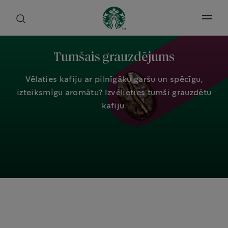
Open 
Tumšais grauzdējums
Vēlaties kafiju ar pilnīgāku garšu un spēcīgu,
izteiksmīgu aromātu? Izvēlieties tumši grauzdētu
kafiju.