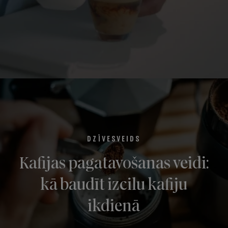
DZĪVESVEIDS
Kafijas pagatavošanas veidi:
kā baudīt izcilu kafiju
ikdienā