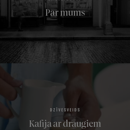
Par mums
DZĪVESVEIDS
Kafija ar draugiem