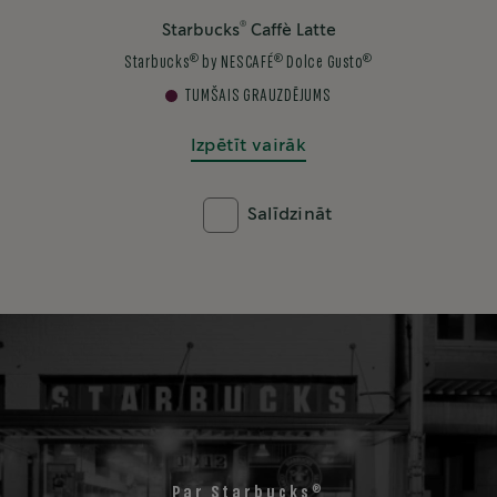
®
Starbucks
Caffè Latte
®
®
®
Starbucks
by NESCAFÉ
Dolce Gusto
TUMŠAIS GRAUZDĒJUMS
Izpētīt vairāk
Salīdzināt
®
Par Starbucks