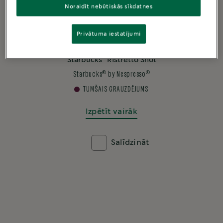
Noraidīt nebūtiskās sīkdatnes
Privātuma iestatījumi
®
Starbucks
Ristretto Shot
®
®
Starbucks
by Nespresso
TUMŠAIS GRAUZDĒJUMS
Izpētīt vairāk
Salīdzināt