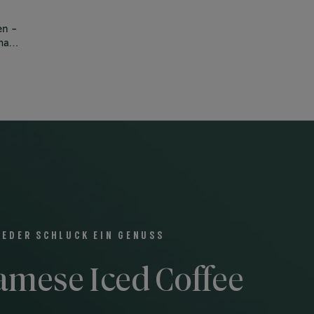
en -
mack.
JEDER SCHLUCK EIN GENUSS
amese Iced Coffee