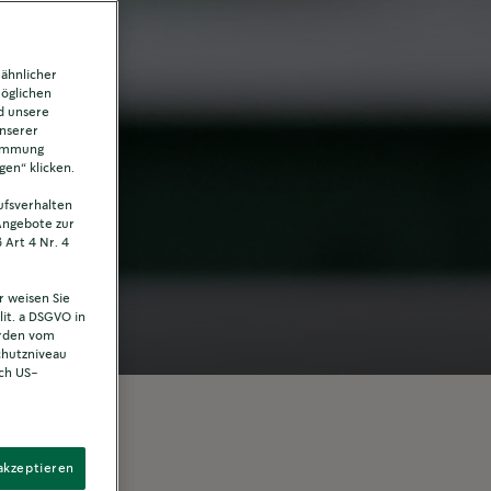
 ähnlicher
möglichen
d unsere
unserer
timmung
gen“ klicken.
aufsverhalten
 Angebote zur
 Art 4 Nr. 4
r weisen Sie
lit. a DSGVO in
erden vom
chutzniveau
rch US-
akzeptieren