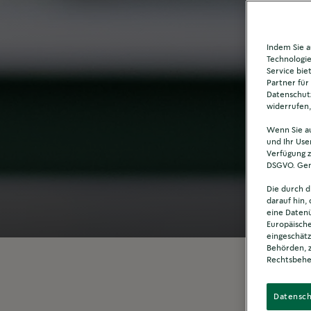
Indem Sie a
Technologie
Service bie
Partner für
Datenschutz
widerrufen
Wenn Sie au
und Ihr Use
Verfügung z
DSGVO. Gena
Die durch d
darauf hin, 
eine Datenü
Europäisch
eingeschätz
Behörden, 
Rechtsbehel
Datensch