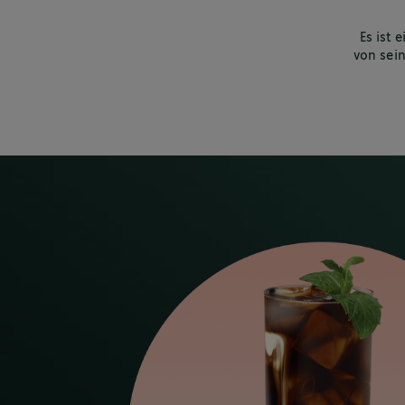
Es ist 
von sei