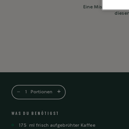
Eine Mischung aus r
diesem
-
+
1
Portionen
WAS DU BENÖTIGST
175
ml
frisch aufgebrühter Kaffee