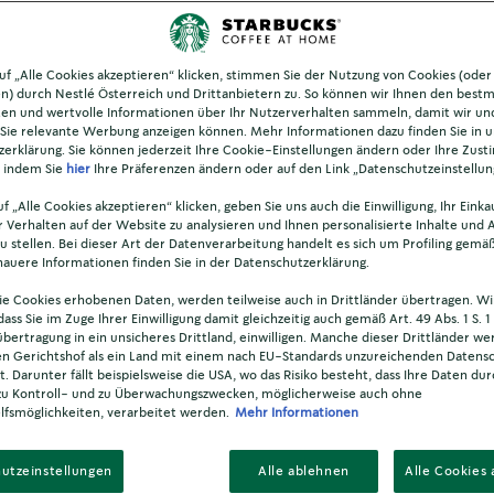
uf „Alle Cookies akzeptieren“ klicken, stimmen Sie der Nutzung von Cookies (oder
n) durch Nestlé Österreich und Drittanbietern zu. So können wir Ihnen den best
ten und wertvolle Informationen über Ihr Nutzerverhalten sammeln, damit wir un
 Sie relevante Werbung anzeigen können. Mehr Informationen dazu finden Sie in 
erklärung. Sie können jederzeit Ihre Cookie-Einstellungen ändern oder Ihre Zus
, indem Sie
hier
Ihre Präferenzen ändern oder auf den Link „Datenschutzeinstellun
f „Alle Cookies akzeptieren“ klicken, geben Sie uns auch die Einwilligung, Ihr Eink
r Verhalten auf der Website zu analysieren und Ihnen personalisierte Inhalte und
u stellen. Bei dieser Art der Datenverarbeitung handelt es sich um Profiling gemäß
uere Informationen finden Sie in der Datenschutzerklärung.
Rezept entdecken
ie Cookies erhobenen Daten, werden teilweise auch in Drittländer übertragen. Wi
dass Sie im Zuge Ihrer Einwilligung damit gleichzeitig auch gemäß Art. 49 Abs. 1 S. 1 
bertragung in ein unsicheres Drittland, einwilligen. Manche dieser Drittländer w
en Gerichtshof als ein Land mit einem nach EU-Standards unzureichenden Datens
t. Darunter fällt beispielsweise die USA, wo das Risiko besteht, dass Ihre Daten du
zu Kontroll- und zu Überwachungszwecken, möglicherweise auch ohne
fsmöglichkeiten, verarbeitet werden.
Mehr Informationen
utzeinstellungen
Alle ablehnen
Alle Cookies 
WARUM DU DAS REZEPT LIEBEN WIRST