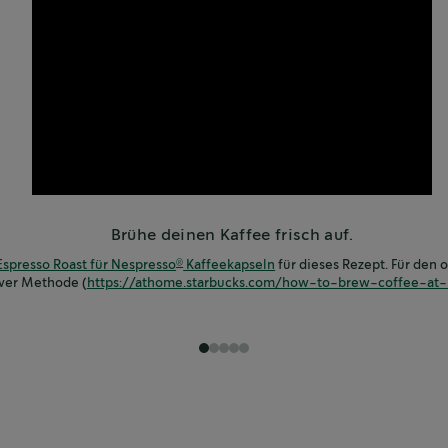
Brühe deinen Kaffee frisch auf.
spresso Roast für Nespresso
Kaffeekapseln
für dieses Rezept. Für den
®
ver Methode (
https://athome.starbucks.com/how-to-brew-coffee-at
1
2
3
4
5