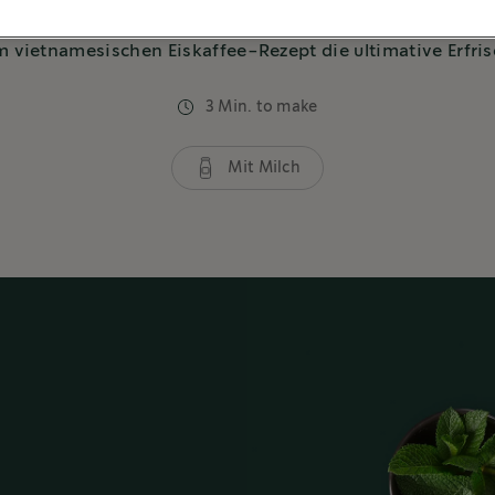
eichhaltiger Kondensmilch gepaart mit einem Hauch von 
 vietnamesischen Eiskaffee-Rezept die ultimative Erfri
3 Min. to make
Mit Milch