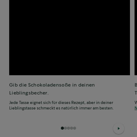
Gib die Schokoladensoße in deinen
B
Lieblingsbecher.
T
Jede Tasse eignet sich für dieses Rezept, aber in deiner
W
Lieblingstasse schmeckt es natürlich immer am besten.
N
1
2
3
4
5