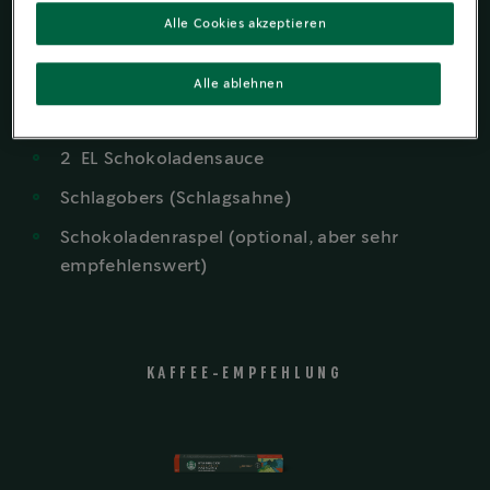
Alle Cookies akzeptieren
WAS DU BENÖTIGST
1
Espresso-Shot
Alle ablehnen
250
ml
Milch deiner Wahl
2
EL
Schokoladensauce
Schlagobers (Schlagsahne)
Schokoladenraspel
(optional, aber sehr
empfehlenswert)
KAFFEE-EMPFEHLUNG