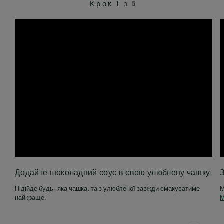
Крок 1
з 5
Додайте шоколадний соус в свою улюблену чашку.
З
Підійде будь-яка чашка, та з улюбленої завжди смакуватиме
М
найкраще.
М