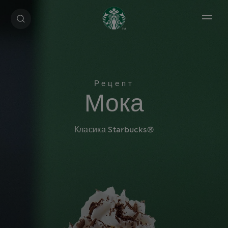
Open 
Мока
Класика Starbucks®