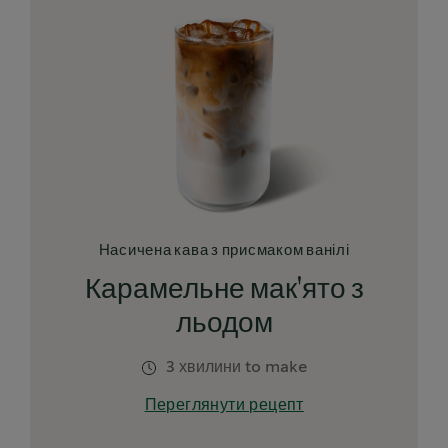
Насичена кава з присмаком ванілі​
Карамельне мак'ято з
льодом
3 хвилини to make
Переглянути рецепт