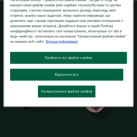
Натиснувши кнопку "Прийняти всі файли cookie", ви даєте згоду на
використання файлів cookie (або подібних технологій) нами та третіми
сторонами, з метою покращення загального досвіду перегляду веб-
сторінок, аналізу нашої аудиторії, збору корисної інформації, що
дозволить нам і нашим партнерам надавати вам рекламні оголошення з
урахуванням ваших інтересів. Дізнайтеся більше в нашій Політиці
конфіденційності і встановіть свої налаштування, натиснувши тут або в
будь-який час, натиснувши на посилання "Налаштування файлів cookie"
на нашому веб-сайті.
Більше інформації
Прийняти всі файли cookie
Відхилити все
Налаштування файлів cookie