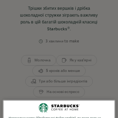
Трішки збитих вершків і дрібка
шоколадної стружки зіграють важливу
роль в цій багатій шоколадній класиці
®
Starbucks
.
3 хвилини to make
Молочна
Як у кав'ярні
5 кроків або менше
Три або більше інгредієнтів
На основі еспресо