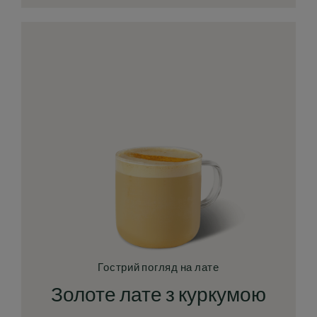
Гострий погляд на лате
Золоте лате з куркумою