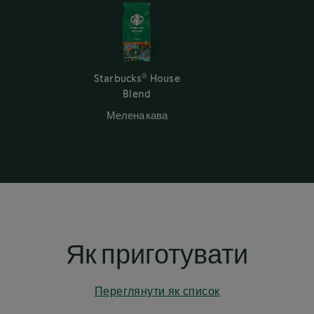
®
Starbucks
House
Blend
Мелена кава
Як приготувати
Переглянути як список