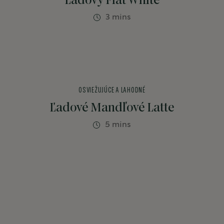
Ľadový Flat White
3 mins