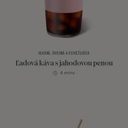
HLADKÁ, OVOCNÁ A OSVIEŽUJÚCA
Ľadová káva s jahodovou penou
4 mins