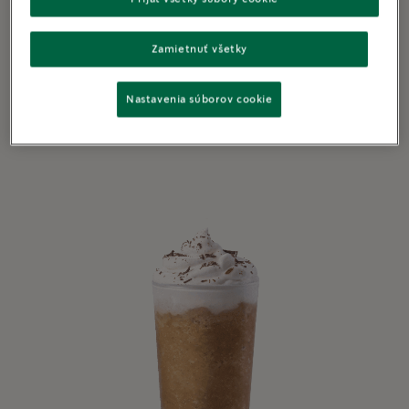
Zamietnuť všetky
ISKRIVÝ VÍR
Affogato
Nastavenia súborov cookie
5 mins