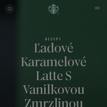
Open 
Ľadové
Karamelové
Latte S
Vanilkovou
Zmrzlinou