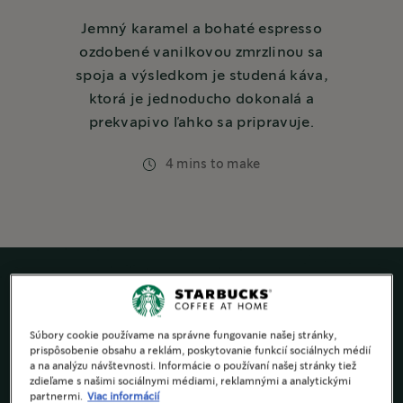
Jemný karamel a bohaté espresso
ozdobené vanilkovou zmrzlinou sa
spoja a výsledkom je studená káva,
ktorá je jednoducho dokonalá a
prekvapivo ľahko sa pripravuje.
4 mins to make
Súbory cookie používame na správne fungovanie našej stránky,
prispôsobenie obsahu a reklám, poskytovanie funkcií sociálnych médií
a na analýzu návštevnosti. Informácie o používaní našej stránky tiež
zdieľame s našimi sociálnymi médiami, reklamnými a analytickými
partnermi.
Viac informácií