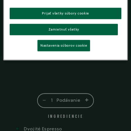
Prijať všetky súbory cookie
Zamietnuť všetky
Nastavenia súborov cookie
-
+
1
Podávanie
INGREDIENCIE
Dvojité
Espresso