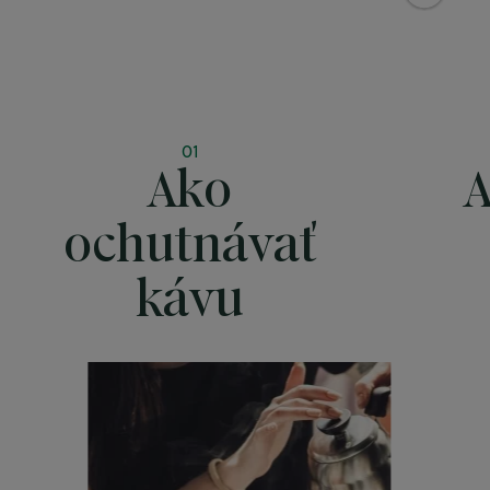
01
Ako
A
ochutnávať
kávu