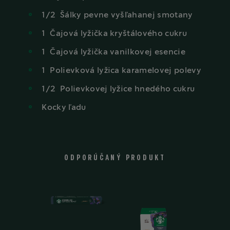
1/2
Šálky
pevne vyšľahanej smotany
1
Čajová
lyžička kryštálového cukru
1
Čajová
lyžička vanilkovej esencie
1
Polievková
lyžica karamelovej polevy
1/2
Polievkovej
lyžice hnedého cukru
Kocky
ľadu
ODPORÚČANÝ PRODUKT