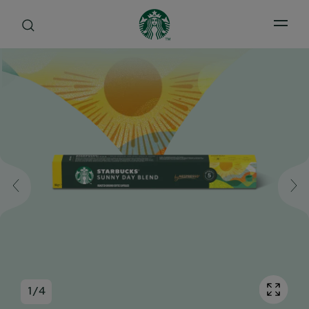
Open 
1
/
4