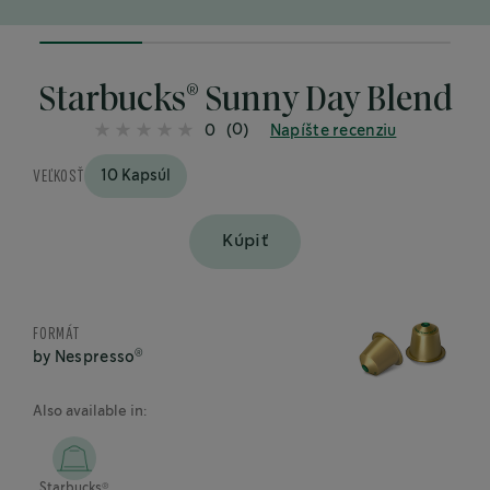
25%
completed
®
Starbucks
Sunny Day Blend
(0)
0
Napíšte recenziu
VEĽKOSŤ
10 Kapsúl
Kúpiť
FORMÁT
®
by Nespresso
Also available in:
®
Starbucks