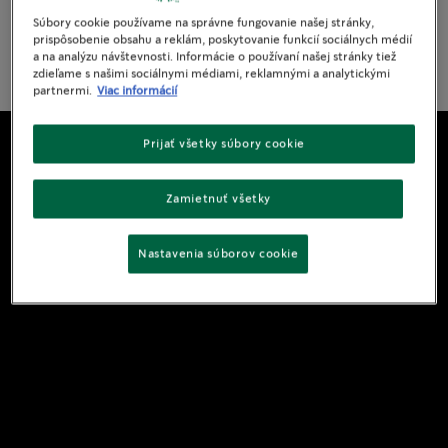
Súbory cookie používame na správne fungovanie našej stránky,
prispôsobenie obsahu a reklám, poskytovanie funkcií sociálnych médií
See Ingredience
a na analýzu návštevnosti. Informácie o používaní našej stránky tiež
zdieľame s našimi sociálnymi médiami, reklamnými a analytickými
partnermi.
Viac informácií
Prijať všetky súbory cookie
Zamietnuť všetky
Nastavenia súborov cookie