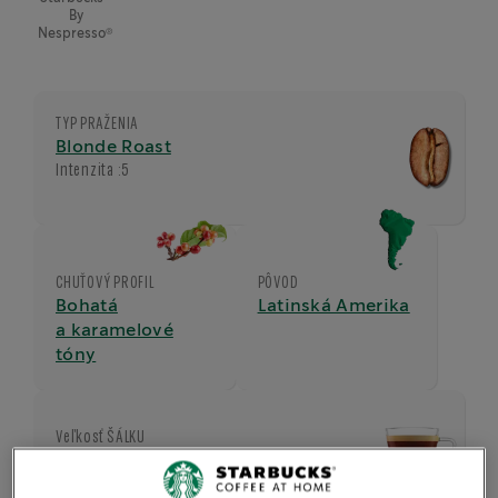
By
®
Nespresso
TYP PRAŽENIA
Blonde Roast
Intenzita :
5
CHUŤOVÝ PROFIL
PÔVOD
Bohatá
Latinská Amerika
a karamelové
tóny
Veľkosť ŠÁLKU
Lungo (110ml)