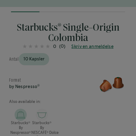
25%
completed
®
Starbucks
Single-Origin
Colombia
(0)
0
Skriv en anmeldelse
Antal
10 Kapsler
Format
®
by Nespresso
Also available in:
®
®
Starbucks
Starbucks
By
By
®
®
Nespresso
NESCAFÉ
Dolce