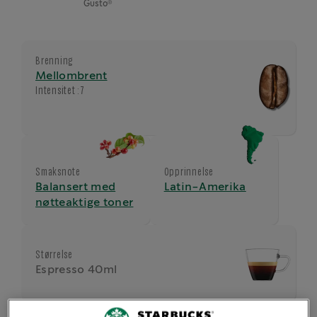
®
Gusto
Brenning
Mellombrent
Intensitet :
7
Smaksnote
Opprinnelse
Balansert med
Latin-Amerika
nøtteaktige toner
Størrelse
Espresso 40ml